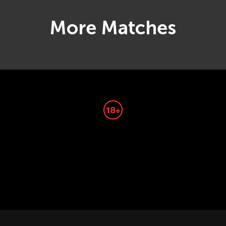
More Matches