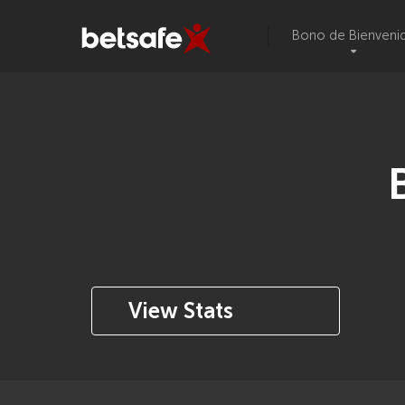
Bono de Bienveni
View Stats