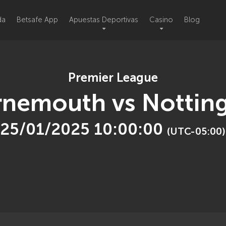
da
Betsafe App
Apuestas Deportivas
Casino
Blog
Premier League
rnemouth vs Nottin
25/01/2025 10:00:00
(UTC-05:00)