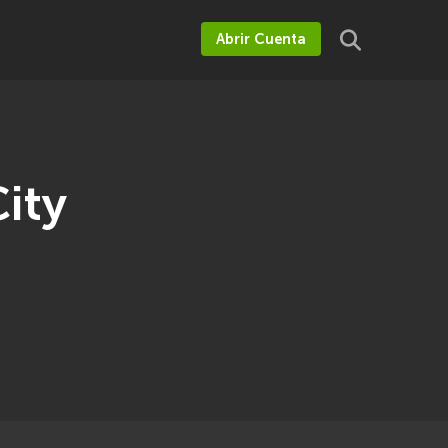
Abrir Cuenta
ity