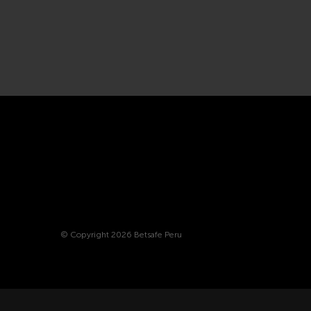
© Copyright 2026 Betsafe Peru