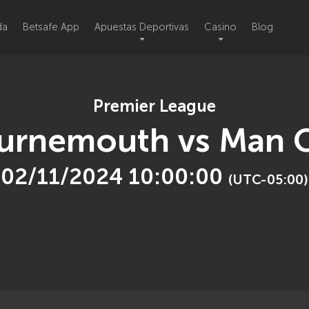
da
Betsafe App
Apuestas Deportivas
Casino
Blog
Premier League
urnemouth vs Man C
02/11/2024 10:00:00
(UTC-05:00)