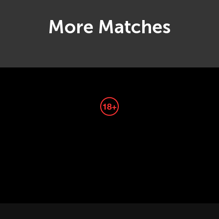
More Matches