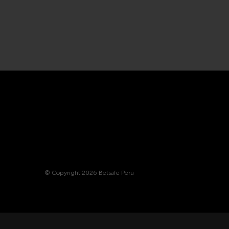
© Copyright 2026 Betsafe Peru