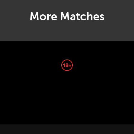
More Matches