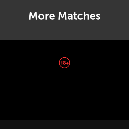
More Matches