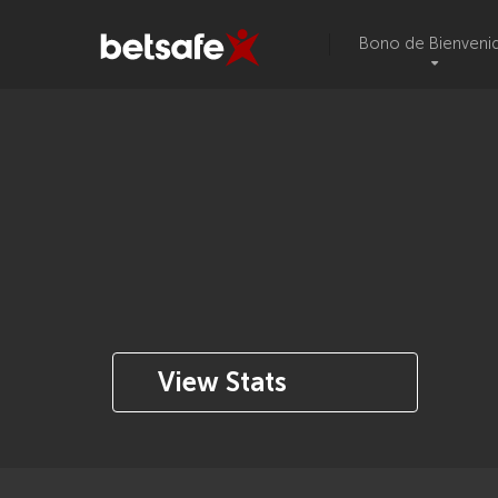
Bono de Bienveni
View Stats