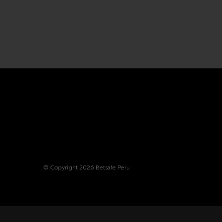
© Copyright 2026 Betsafe Peru