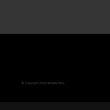
© Copyright 2026 Betsafe Peru