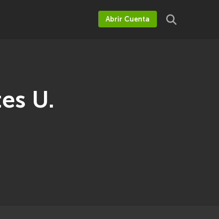
Abrir Cuenta
es U.