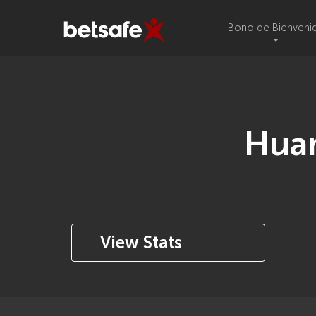
Bono de Bienveni
Huan
View Stats