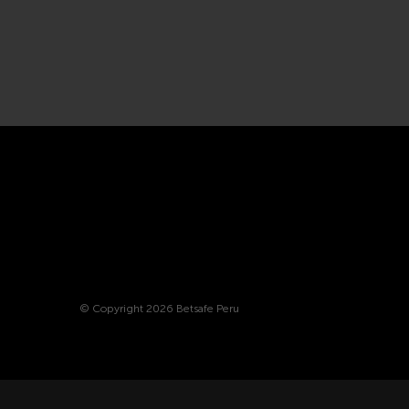
© Copyright 2026 Betsafe Peru