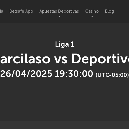
da
Betsafe App
Apuestas Deportivas
Casino
Blog
Liga 1
arcilaso vs Deportiv
26/04/2025 19:30:00
(UTC-05:00)