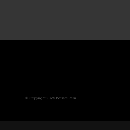
© Copyright 2026 Betsafe Peru