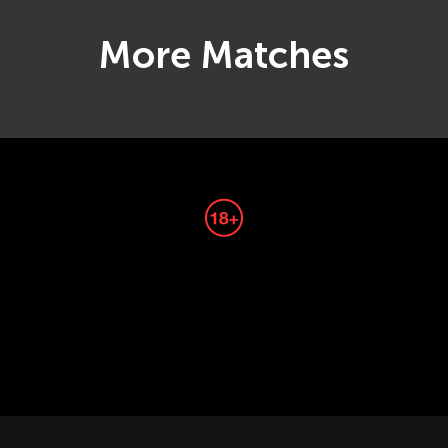
More Matches