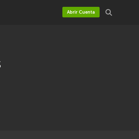
Abrir Cuenta
s
)