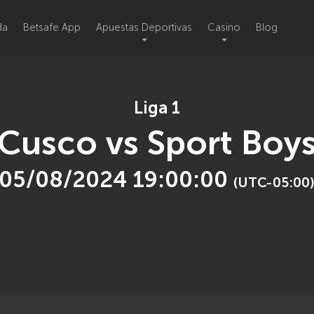
da
Betsafe App
Apuestas Deportivas
Casino
Blog
Liga 1
Cusco vs Sport Boy
05/08/2024 19:00:00
(UTC-05:00