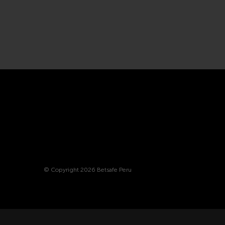
© Copyright 2026 Betsafe Peru