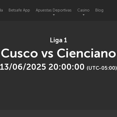
da
Betsafe App
Apuestas Deportivas
Casino
Blog
Liga 1
Cusco vs Cienciano
13/06/2025 20:00:00
(UTC-05:00