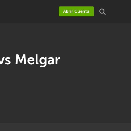
Abrir Cuenta
vs Melgar
)