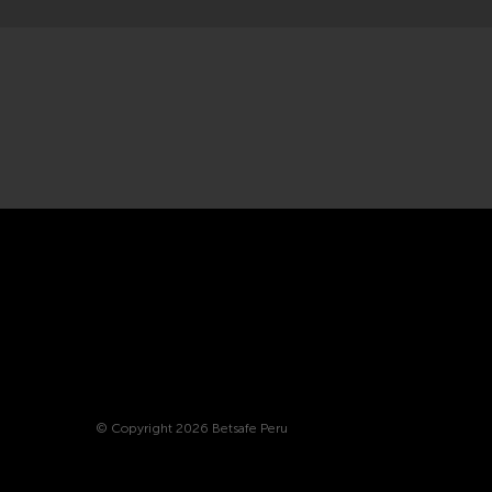
© Copyright 2026 Betsafe Peru