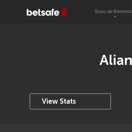
Bono de Bienveni
Alia
View Stats