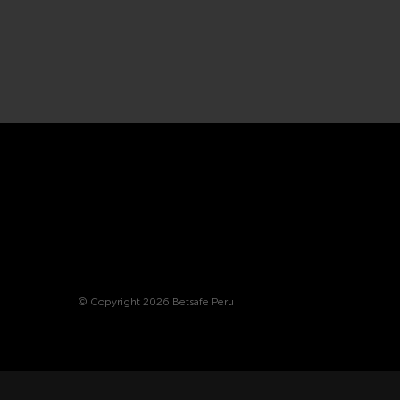
© Copyright 2026 Betsafe Peru