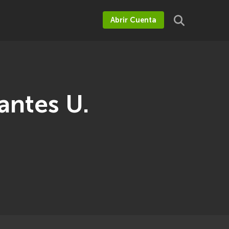
Abrir Cuenta
antes U.