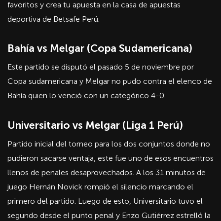
favoritos y crea tu apuesta en la casa de apuestas
deportiva de Betsafe Perú.
Bahía vs Melgar (Copa Sudamericana)
Este partido se disputó el pasado 5 de noviembre por
Copa sudamericana y Melgar no pudo contra el elenco de
Bahía quien lo venció con un categórico 4-0.
Universitario vs Melgar (Liga 1 Perú)
Partido inicial del torneo para los dos conjuntos donde no
pudieron sacarse ventaja, este fue uno de esos encuentros
llenos de penales desaprovechados. A los 31 minutos de
juego Hernán Novick rompió el silencio marcando el
primero del partido. Luego de esto, Universitario tuvo el
segundo desde el punto penal y Enzo Gutiérrez estrelló la