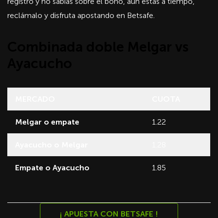
registro y no sabias sobre el bono, aún estas a tiempo,
reclámalo y disfruta apostando en Betsafe.
Combinada doble
Melgar vs
Ayacucho
MERCADO
CUOTA
Melgar o empate
1.22
Ayacucho o Melgar
1.28
Empate o Ayacucho
1.85
¡ APUESTA CON BETSAFE !