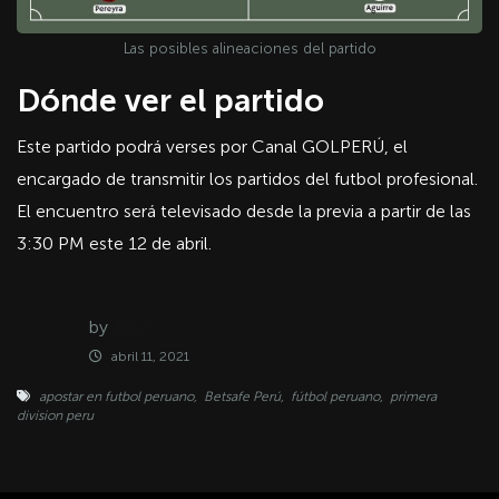
Las posibles alineaciones del partido
Dónde ver el partido
Este partido podrá verses por Canal GOLPERÚ, el
encargado de transmitir los partidos del futbol profesional.
El encuentro será televisado desde la previa a partir de las
3:30 PM este 12 de abril.
by
José
abril 11, 2021
apostar en futbol peruano
,
Betsafe Perú
,
fútbol peruano
,
primera
division peru