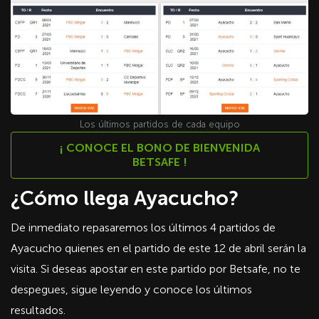
Los últimos partidos de cada equipo
¡ CONOCE EL BONO DE BIENVENIDA
BETSAFE !
¿Cómo llega
Ayacucho
?
De inmediato repasaremos los últimos 4 partidos de
Ayacucho quienes en el partido de este 12 de abril serán la
visita. Si deseas apostar en este partido por Betsafe, no te
despegues, sigue leyendo y conoce los últimos
resultados.