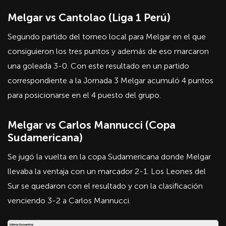
Melgar vs Cantolao (Liga 1 Perú)
Segundo partido del torneo local para Melgar en el que
consiguieron los tres puntos y además de eso marcaron
una goleada 3-0. Con este resultado en un partido
correspondiente a la Jornada 3 Melgar acumuló 4 puntos
para posicionarse en el 4 puesto del grupo.
Melgar vs Carlos Mannucci (Copa
Sudamericana)
Se jugó la vuelta en la copa Sudamericana donde Melgar
llevaba la ventaja con un marcador 2-1. Los Leones del
Sur se quedaron con el resultado y con la clasificación
venciendo 3-2 a Carlos Mannucci.