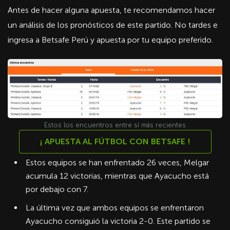
Antes de hacer alguna apuesta, te recomendamos hacer
un análisis de los pronósticos de este partido. No tardes e
ingresa a Betsafe Perú y apuesta por tu equipo preferido.
Estos los encuentros entre sí más recientes
¡ APUESTA AL FÚTBOL CON BETSAFE !
Estos equipos se han enfrentado 26 veces, Melgar
acumula 12 victorias, mientras que Ayacucho está
por debajo con 7.
La última vez que ambos equipos se enfrentaron
Ayacucho consiguió la victoria 2-0. Este partido se