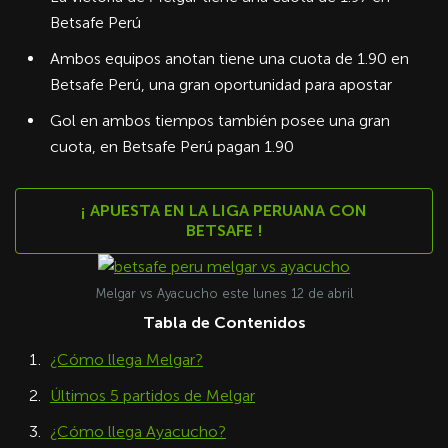
Betsafe Perú
Ambos equipos anotan tiene una cuota de 1.90 en
Betsafe Perú, una gran oportunidad para apostar
Gol en ambos tiempos también posee una gran
cuota, en Betsafe Perú pagan 1.90
¡ APUESTA EN LA LIGA PERUANA CON
BETSAFE !
Melgar vs Ayacucho este lunes 12 de abril
Tabla de Contenidos
¿Cómo llega Melgar?
Últimos 5 partidos de Melgar
¿Cómo llega Ayacucho?