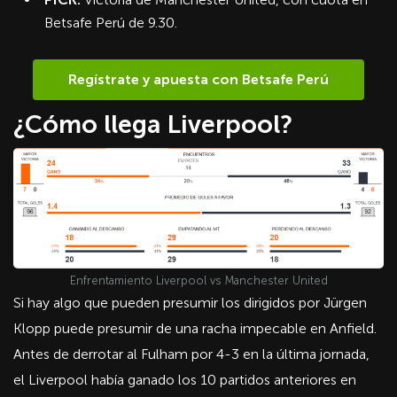
Betsafe Perú de 9.30.
Regístrate y apuesta con Betsafe Perú
¿Cómo llega Liverpool?
Enfrentamiento Liverpool vs Manchester United
Si hay algo que pueden presumir los dirigidos por Jürgen
Klopp puede presumir de una racha impecable en Anfield.
Antes de derrotar al Fulham por 4-3 en la última jornada,
el Liverpool había ganado los 10 partidos anteriores en