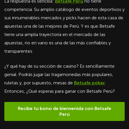
La respuesta es sencilla:
Betsafe Perú
no tiene
competencia. Su amplio catálogo de eventos deportivos y
sus innumerables mercados y picks hacen de esta casa de
apuestas una de las mejores de Perú. Y es que Betsafe
tiene una amplia trayectoria en el mercado de las
apuestas, no en vano es una de las más confiables y
transparentes.
¿Y qué hay de su sección de casino? Es sencillamente
genial. Podrás jugar las tragamonedas más populares,
ruletas y, por supuesto, mesas de
Betsafe póker
.
Entonces, ¿Qué esperas para ganar con Betsafe Perú?
Recibe tu bono de bienvenida con Betsafe
Perú