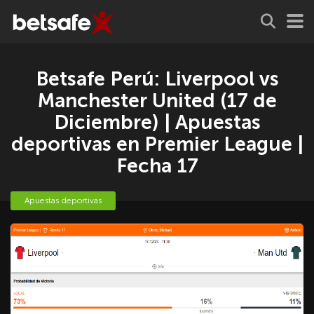
Betsafe Perú: Liverpool vs
Manchester United (17 de
Diciembre) | Apuestas
deportivas en Premier League |
Fecha 17
Apuestas deportivas