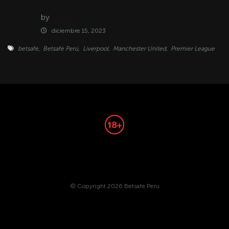
by
jaular
diciembre 15, 2023
betsafe
,
Betsafe Perú
,
Liverpool
,
Manchester United
,
Premier League
© Copyright 2026 Betsafe Peru