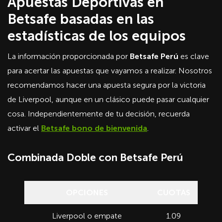
Apuestas Deportivas en
Betsafe basadas en las
estadísticas de los equipos
La información proporcionada por
Betsafe Perú
es clave
para acertar las apuestas que vayamos a realizar. Nosotros
recomendamos hacer una apuesta segura por la victoria
de Liverpool, aunque en un clásico puede pasar cualquier
cosa. Independientemente de tu decisión, recuerda
activar el
Betsafe bono de bienvenida
.
Combinada Doble con Betsafe
Perú
OPCIONES
CUOTAS
Liverpool o empate
1.09