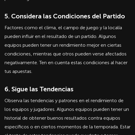
5. Considera las Condiciones del Partido
Factores como el clima, el campo de juego y la localía
pueden influir en el resultado de un partido. Algunos
equipos pueden tener un rendimiento mejor en ciertas
condiciones, mientras que otros pueden verse afectados
negativamente. Ten en cuenta estas condiciones al hacer
tus apuestas.
6. Sigue las Tendencias
Observa las tendencias y patrones en el rendimiento de
los equipos y jugadores. Algunos equipos pueden tener un
historial de obtener buenos resultados contra equipos
específicos o en ciertos momentos de la temporada. Estar