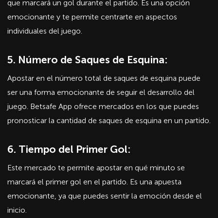
que marcará un gol durante el partido. Es una opción
emocionante y te permite centrarte en aspectos
individuales del juego.
5. Número de Saques de Esquina:
Apostar en el número total de saques de esquina puede
ser una forma emocionante de seguir el desarrollo del
juego. Betsafe App ofrece mercados en los que puedes
pronosticar la cantidad de saques de esquina en un partido.
6. Tiempo del Primer Gol:
Este mercado te permite apostar en qué minuto se
marcará el primer gol en el partido. Es una apuesta
emocionante, ya que puedes sentir la emoción desde el
inicio.