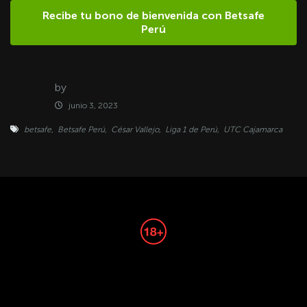
Recibe tu bono de bienvenida con Betsafe
Perú
by
José
junio 3, 2023
betsafe
,
Betsafe Perú
,
César Vallejo
,
Liga 1 de Perú
,
UTC Cajamarca