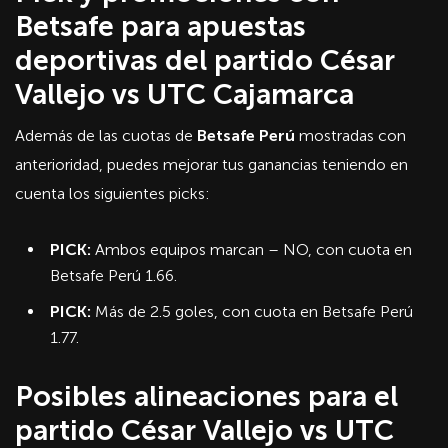
Betsafe para apuestas
deportivas del partido César
Vallejo vs UTC Cajamarca
Además de las cuotas de
Betsafe Perú
mostradas con
anterioridad, puedes mejorar tus ganancias teniendo en
cuenta los siguientes picks:
PICK:
Ambos equipos marcan – NO, con cuota en
Betsafe Perú 1.66.
PICK:
Más de 2.5 goles, con cuota en Betsafe Perú
1.77.
Posibles alineaciones para el
partido César Vallejo vs UTC