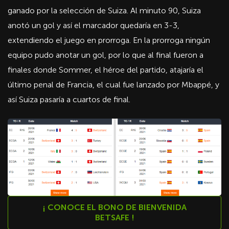
ganado por la selección de Suiza. Al minuto 90, Suiza
anotó un gol y así el marcador quedaría en 3-3,
extendiendo el juego en prorroga. En la prorroga ningún
equipo pudo anotar un gol, por lo que al final fueron a
finales donde Sommer, el héroe del partido, atajaría el
último penal de Francia, el cual fue lanzado por Mbappé, y
así Suiza pasaría a cuartos de final.
¡ CONOCE EL BONO DE BIENVENIDA
BETSAFE !