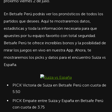
próximo viernes 2 de julio.
En Betsafe Perú podrás ver los pronósticos de todos los
partidos que desees. Aquí te mostraremos datos,
estadísticas y toda la información necesaria para que
apuestes por tu equipo favorito con total seguridad.
Betsafe Perú te ofrece increíbles bonos y la posibilidad de
mirar los juegos en vivo en nuestra App. Ahora, te
mostraremos los picks y datos para el encuentro Suiza vs
España.
PICK Victoria de Suiza en Betsafe Perú con cuota de
5.50
PICK Empate entre Suiza y España en Betsafe Perú
con cuota de 3.75