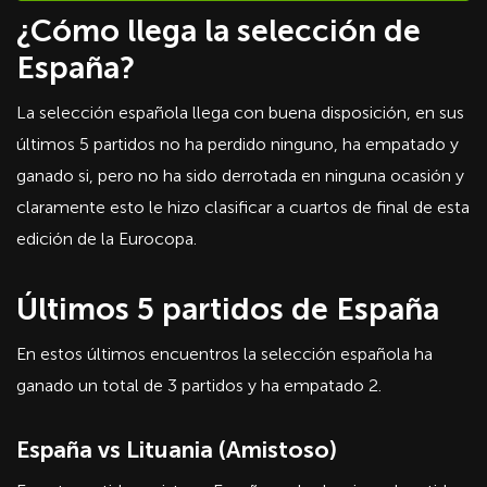
¿Cómo llega la selección de
España?
La selección española llega con buena disposición, en sus
últimos 5 partidos no ha perdido ninguno, ha empatado y
ganado si, pero no ha sido derrotada en ninguna ocasión y
claramente esto le hizo clasificar a cuartos de final de esta
edición de la Eurocopa.
Últimos 5 partidos de España
En estos últimos encuentros la selección española ha
ganado un total de 3 partidos y ha empatado 2.
España vs Lituania (Amistoso)