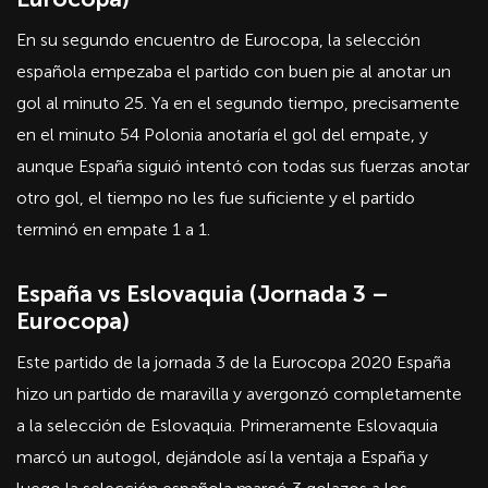
En su segundo encuentro de Eurocopa, la selección
española empezaba el partido con buen pie al anotar un
gol al minuto 25. Ya en el segundo tiempo, precisamente
en el minuto 54 Polonia anotaría el gol del empate, y
aunque España siguió intentó con todas sus fuerzas anotar
otro gol, el tiempo no les fue suficiente y el partido
terminó en empate 1 a 1.
España vs Eslovaquia (Jornada 3 –
Eurocopa)
Este partido de la jornada 3 de la Eurocopa 2020 España
hizo un partido de maravilla y avergonzó completamente
a la selección de Eslovaquia. Primeramente Eslovaquia
marcó un autogol, dejándole así la ventaja a España y