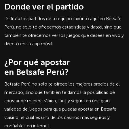
Donde ver el partido
Disfruta los partidos de tu equipo favorito aquí en Betsafe
Perú, no solo te ofrecemos estadísticas y datos, sino que
también te ofrecemos ver los juegos que desees en vivo y
directo en su app móvil.
¿Por qué apostar
en Betsafe Perú?
Betsafe Perú no solo te ofrece los mejores precios de el
mercado, sino que también te damos la posibilidad de
apostar de manera rápida, fácil y segura en una gran
variedad de juegos para que puedas apostar en Betsafe
Casino, el cual es uno de los casinos mas seguros y
confiables en internet.