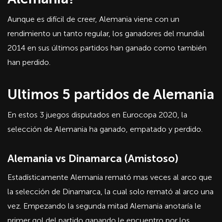
Aunque es difícil de creer, Alemania viene con un
rendimiento un tanto regular, los ganadores del mundial
2014 en sus últimos partidos han ganado como también
han perdido.
Ultimos 5 partidos de Alemania
En estos 3 juegos disputados en Eurocopa 2020, la
selección de Alemania ha ganado, empatado y perdido.
Alemania vs Dinamarca (Amistoso)
Estadísticamente Alemania remató mas veces al arco que
la selección de Dinamarca, la cual solo remató al arco una
vez. Empezando la segunda mitad Alemania anotaría le
primer gol del partido ganando le encuentro por los