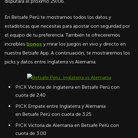
disputará el próximo 29/06.
En Betsafe Perú te mostramos todos los datos y
estadísticas que necesitas para apostar con seguridad por
el equipo de tu preferencia. También te ofreceremos
increíbles
bonos
y mirar los juegos en vivo y directo en
nuestra Betsafe App. A continuación, te mostraremos los
picks y datos entre Inglaterra vs Alemania.
PICK Victoria de Inglaterra en Betsafe Perú con
cuota de 2.40
PICK Empate entre Inglaterra y Alemania
en Betsafe Perú con cuota de 3.25
PICK Victoria de Alemania en Betsafe Perú con
cuota de 3.00