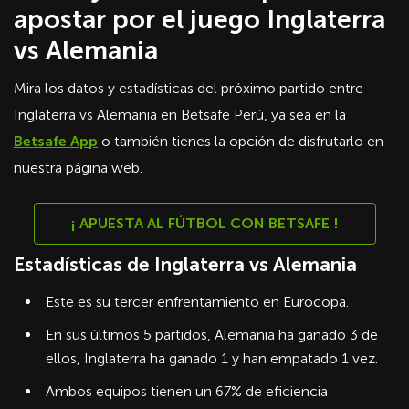
apostar por el juego Inglaterra
vs Alemania
Mira los datos y estadísticas del próximo partido entre
Inglaterra vs Alemania en Betsafe Perú, ya sea en la
Betsafe App
o también tienes la opción de disfrutarlo en
nuestra página web.
¡ APUESTA AL FÚTBOL CON BETSAFE !
Estadísticas de Inglaterra vs Alemania
Este es su tercer enfrentamiento en Eurocopa.
En sus últimos 5 partidos, Alemania ha ganado 3 de
ellos, Inglaterra ha ganado 1 y han empatado 1 vez.
Ambos equipos tienen un 67% de eficiencia