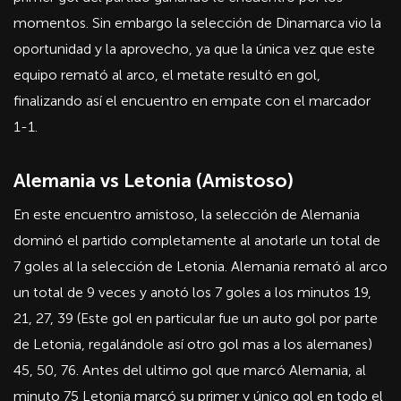
momentos. Sin embargo la selección de Dinamarca vio la
oportunidad y la aprovecho, ya que la única vez que este
equipo remató al arco, el metate resultó en gol,
finalizando así el encuentro en empate con el marcador
1-1.
Alemania vs Letonia (Amistoso)
En este encuentro amistoso, la selección de Alemania
dominó el partido completamente al anotarle un total de
7 goles al la selección de Letonia. Alemania remató al arco
un total de 9 veces y anotó los 7 goles a los minutos 19,
21, 27, 39 (Este gol en particular fue un auto gol por parte
de Letonia, regalándole así otro gol mas a los alemanes)
45, 50, 76. Antes del ultimo gol que marcó Alemania, al
minuto 75 Letonia marcó su primer y único gol en todo el