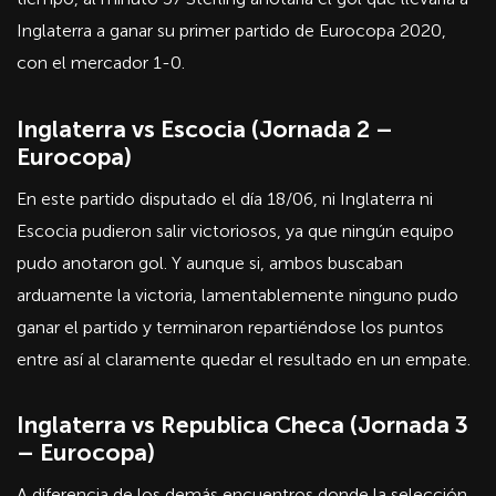
Inglaterra a ganar su primer partido de Eurocopa 2020,
con el mercador 1-0.
Inglaterra vs Escocia (Jornada 2 –
Eurocopa)
En este partido disputado el día 18/06, ni Inglaterra ni
Escocia pudieron salir victoriosos, ya que ningún equipo
pudo anotaron gol. Y aunque si, ambos buscaban
arduamente la victoria, lamentablemente ninguno pudo
ganar el partido y terminaron repartiéndose los puntos
entre así al claramente quedar el resultado en un empate.
Inglaterra vs Republica Checa (Jornada 3
– Eurocopa)
A diferencia de los demás encuentros donde la selección