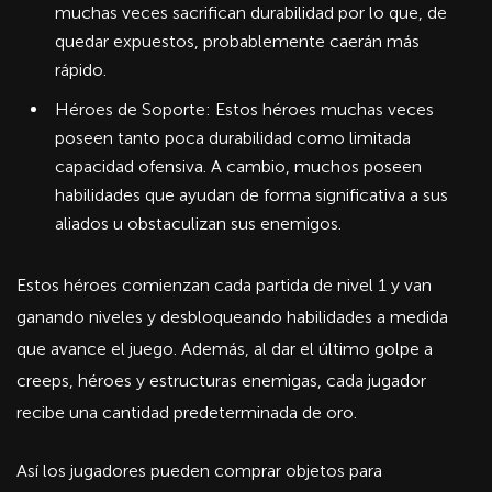
muchas veces sacrifican durabilidad por lo que, de
quedar expuestos, probablemente caerán más
rápido.
Héroes de Soporte: Estos héroes muchas veces
poseen tanto poca durabilidad como limitada
capacidad ofensiva. A cambio, muchos poseen
habilidades que ayudan de forma significativa a sus
aliados u obstaculizan sus enemigos.
Estos héroes comienzan cada partida de nivel 1 y van
ganando niveles y desbloqueando habilidades a medida
que avance el juego. Además, al dar el último golpe a
creeps, héroes y estructuras enemigas, cada jugador
recibe una cantidad predeterminada de oro.
Así los jugadores pueden comprar objetos para