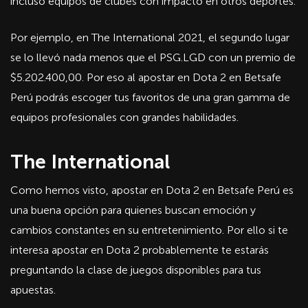
incluso equipos de clubes con impacto en otros deportes.
Por ejemplo, en The International 2021, el segundo lugar
se lo llevó nada menos que el PSG.LGD con un premio de
$5.202.400,00. Por eso al apostar en Dota 2 en Betsafe
Perú podrás escoger tus favoritos de una gran gamma de
equipos profesionales con grandes habilidades.
The International
Como hemos visto, apostar en Dota 2 en Betsafe Perú es
una buena opción para quienes buscan emoción y
cambios constantes en su entretenimiento. Por ello si te
interesa apostar en Dota 2 probablemente te estarás
preguntando la clase de juegos disponibles para tus
apuestas.