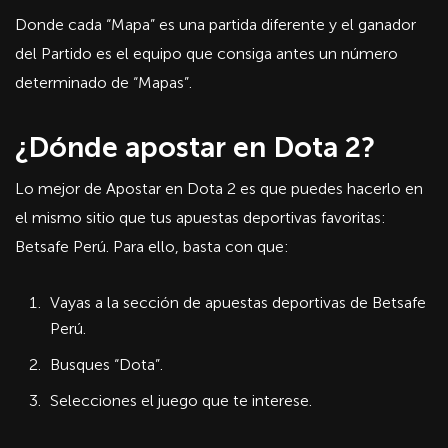
Donde cada “Mapa” es una partida diferente y el ganador
del Partido es el equipo que consiga antes un número
determinado de “Mapas”.
¿Dónde apostar en Dota 2?
Lo mejor de Apostar en Dota 2 es que puedes hacerlo en
el mismo sitio que tus apuestas deportivas favoritas:
Betsafe Perú. Para ello, basta con que:
Vayas a la sección de apuestas deportivas de Betsafe
Perú.
Busques “Dota”.
Selecciones el juego que te interese.