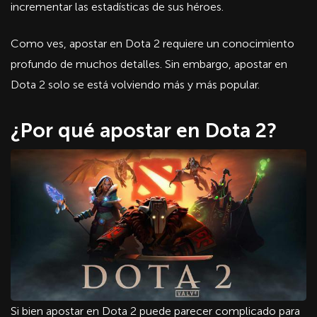
incrementar las estadísticas de sus héroes.
Como ves, apostar en Dota 2 requiere un conocimiento
profundo de muchos detalles. Sin embargo, apostar en
Dota 2 solo se está volviendo más y más popular.
¿Por qué apostar en Dota 2?
Si bien apostar en Dota 2 puede parecer complicado para