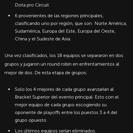
Dota pro Circuit.
6 provenientes de las regiones principales,
clasificando uno por región, que son: Norte América,
Sudamérica, Europa del Este, Europa del Oeste,
China y el Sudeste de Asia.
Una vez clasificados, los 18 equipos se separaron en dos
grupos y jugaron un round robin en enfrentamientos al
mejor de dos. De esta etapa de grupos:
Solo los 4 mejores de cada grupo avanzarían al
Bracket Superior del evento principal. Esto con el
mejor equipo de cada grupo escogiendo su
oponente de playoffs entre los puestos 3 a 4 del
grupo opuesto.
Los últimos equipos serían eliminados.