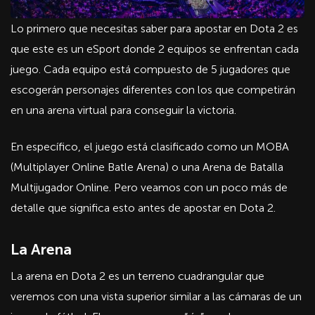
Lo primero que necesitas saber para apostar en Dota 2 es
que este es un eSport donde 2 equipos se enfrentan cada
juego. Cada equipo está compuesto de 5 jugadores que
escogerán personajes diferentes con los que competirán
en una arena virtual para conseguir la victoria.
En específico, el juego está clasificado como un MOBA
(Multiplayer Online Batle Arena) o una Arena de Batalla
Multijugador Online. Pero veamos con un poco más de
detalle que significa esto antes de apostar en Dota 2.
La Arena
La arena en Dota 2 es un terreno cuadrangular que
veremos con una vista superior similar a las cámaras de un