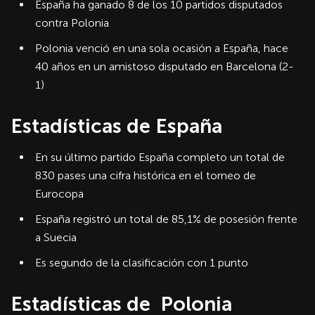
España ha ganado 8 de los 10 partidos disputados
contra Polonia
Polonia venció en una sola ocasión a España, hace
40 años en un amistoso disputado en Barcelona (2-
1)
Estadísticas de España
En su último partido España completo un total de
830 pases una cifra histórica en el torneo de
Eurocopa
España registró un total de 85,1% de posesión frente
a Suecia
Es segundo de la clasificación con 1 punto
Estadísticas de Polonia