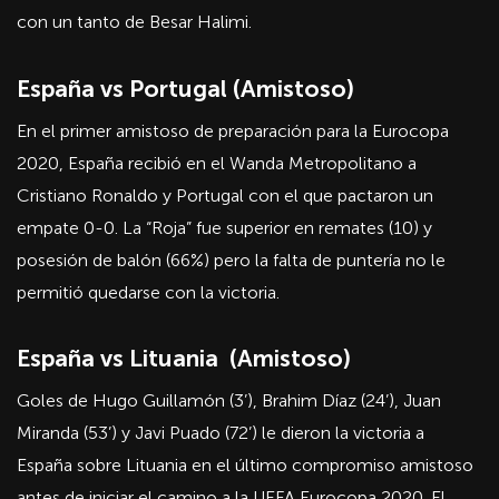
con un tanto de Besar Halimi.
España vs Portugal (Amistoso)
En el primer amistoso de preparación para la Eurocopa
2020, España recibió en el Wanda Metropolitano a
Cristiano Ronaldo y Portugal con el que pactaron un
empate 0-0. La “Roja” fue superior en remates (10) y
posesión de balón (66%) pero la falta de puntería no le
permitió quedarse con la victoria.
España vs Lituania (Amistoso)
Goles de Hugo Guillamón (3’), Brahim Díaz (24’), Juan
Miranda (53’) y Javi Puado (72’) le dieron la victoria a
España sobre Lituania en el último compromiso amistoso
antes de iniciar el camino a la UEFA Eurocopa 2020. El