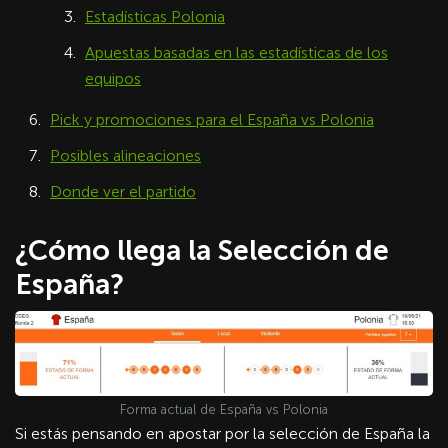
Estadísticas Polonia
Apuestas basadas en las estadísticas de los
equipos
Pick y promociones para el España vs Polonia
Posibles alineaciones
Donde ver el partido
¿Cómo llega la Selección de
España?
Forma actual de España vs Polonia
Si estás pensando en apostar por la selección de España la