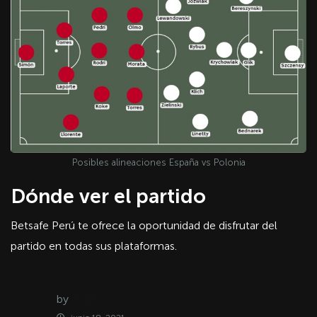
Posibles alineaciones España vs Polonia
Dónde ver el partido
Betsafe Perú te ofrece la oportunidad de disfrutar del
partido en todas sus plataformas.
by
José