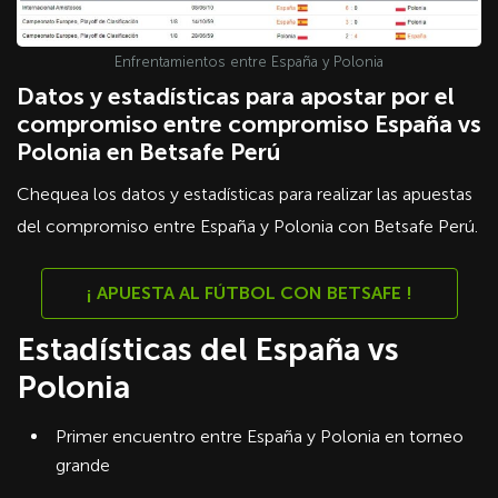
Enfrentamientos entre España y Polonia
Datos y estadísticas para apostar por el
compromiso entre compromiso España vs
Polonia en
Betsafe Perú
Chequea los datos y estadísticas para realizar las apuestas
del compromiso entre España y Polonia con Betsafe Perú.
¡ APUESTA AL FÚTBOL CON BETSAFE !
Estadísticas del España vs
Polonia
Primer encuentro entre España y Polonia en torneo
grande