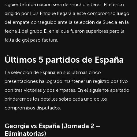
siguiente información será de mucho interés. El elenco
dirigido por Luis Enrique llegará a este compromiso luego
del empate conseguido ante la selección de Suecia en la
fecha 1 del grupo E, en el que fueron superiores pero la
falta de gol paso factura.
Últimos 5 partidos de España
La selección de España en sus últimas cinco
presentaciones ha logrado mantener un registro positivo
con tres victorias y dos empates. En el siguiente apartado
brindaremos los detalles sobre cada uno de los
compromisos disputados.
Georgia vs España (Jornada 2 –
Eliminatorias)