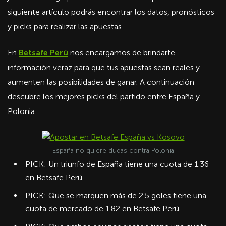
siguiente artículo podrás encontrar los datos, pronósticos
y picks para realizar las apuestas.
En
Betsafe Perú
nos encargamos de brindarte
información veraz para que tus apuestas sean reales y
aumenten las posibilidades de ganar. A continuación
descubre los mejores picks del partido entre España y
Polonia.
España no quiere dudas contra Polonia
PICK: Un triunfo de España tiene una cuota de 1.36
en Betsafe Perú
PICK: Que se marquen más de 2.5 goles tiene una
cuota de mercado de 1.82 en Betsafe Perú