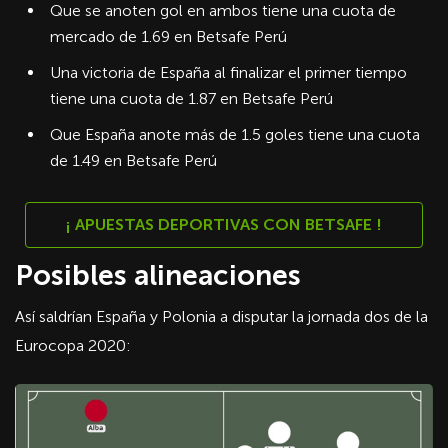
Que se anoten gol en ambos tiene una cuota de
mercado de 1.69 en Betsafe Perú
Una victoria de España al finalizar el primer tiempo
tiene una cuota de 1.87 en Betsafe Perú
Que España anote más de 1.5 goles tiene una cuota
de 1.49 en Betsafe Perú
¡ APUESTAS DEPORTIVAS CON BETSAFE !
Posibles alineaciones
Así saldrían España y Polonia a disputar la jornada dos de la
Eurocopa 2020: