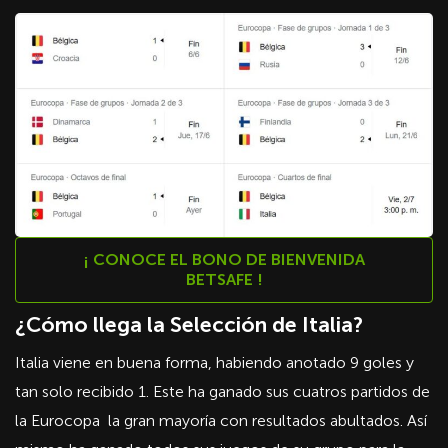
¡ CONOCE EL BONO DE BIENVENIDA
BETSAFE !
¿Cómo llega la Selección de Italia?
Italia viene en buena forma, habiendo anotado 9 goles y
tan solo recibido 1. Este ha ganado sus cuatros partidos de
la Eurocopa la gran mayoría con resultados abultados. Así