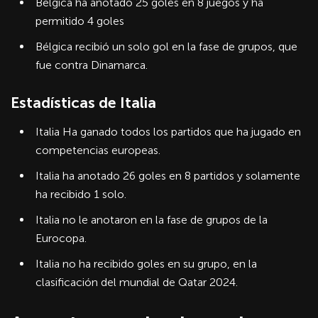
Bélgica ha anotado 25 goles en 8 juegos y ha
permitido 4 goles
Bélgica recibió un solo gol en la fase de grupos, que
fue contra Dinamarca.
Estadísticas de Italia
Italia Ha ganado todos los partidos que ha jugado en
competencias europeas.
Italia ha anotado 26 goles en 8 partidos y solamente
ha recibido 1 solo.
Italia no le anotaron en la fase de grupos de la
Eurocopa.
Italia no ha recibido goles en su grupo, en la
clasificación del mundial de Qatar 2024.