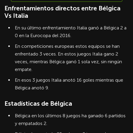
Enfrentamientos directos entre Bélgica
Vs Italia
En su último enfrentamiento Italia ganó a Bélgica 2 a
0 en la Eurocopa del 2016.
En competiciones europeas estos equipos se han
enfrentado 3 veces. En estos juegos Italia gano 2
veces, mientras Bélgica ganó 1 sola vez, sin ningún
empate.
En esos 3 juegos Italia anotó 16 goles mientras que
Bélgica anotó 9.
Estadísticas de Bélgica
Bélgica en los últimos 8 juegos ha ganado 6 partidos
y empatados 2.