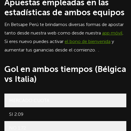
Apuestas empleadas en las
estadísticas de ambos equipos
En Betsape Perú te brindamos diversas formas de apostar
tanto desde nuestra web como desde nuestra
app móvil
.
Si eres nuevo puedes activar
el bono de bienvenida
y
aumentar tus ganancias desde el comienzo. .
Gol en ambos tiempos (
Bélgica
vs Italia
)
MERCADO CUOTA
SI 2.09
NO 1.72