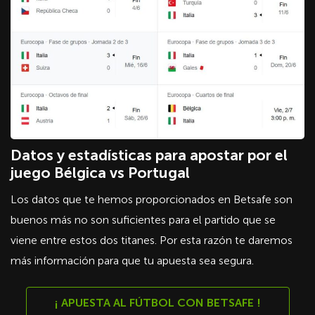
Datos y estadísticas para apostar por el
juego Bélgica vs Portugal
Los datos que te hemos proporcionados en Betsafe son
buenos más no son suficientes para el partido que se
viene entre estos dos titanes. Por esta razón te daremos
más información para que tu apuesta sea segura.
¡ APUESTA AL FÚTBOL CON BETSAFE !