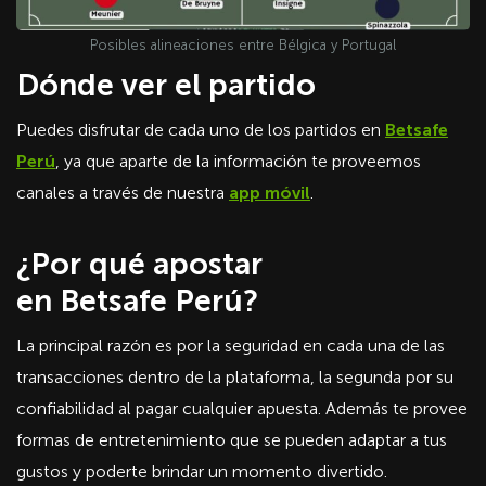
Posibles alineaciones entre Bélgica y Portugal
Dónde ver el partido
Puedes disfrutar de cada uno de los partidos en
Betsafe
Perú
, ya que aparte de la información te proveemos
canales a través de nuestra
app móvil
.
¿Por qué apostar
en Betsafe Perú?
La principal razón es por la seguridad en cada una de las
transacciones dentro de la plataforma, la segunda por su
confiabilidad al pagar cualquier apuesta. Además te provee
formas de entretenimiento que se pueden adaptar a tus
gustos y poderte brindar un momento divertido.