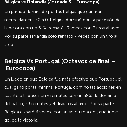
Bélgica vs Finlandia (Jornada 3 – Eurocopa)
Un partido dominado por los belgas que ganaron
merecidamente 2 a 0. Bélgica dominó con la posesión de
la pelota con un 61%, remató 17 veces con 7 tiros al arco.
Por su parte Finlandia solo remató 7 veces con un tiro al
arco.
Bélgica Vs Portugal (Octavos de final –
Eurocopa)
Un juego en que Bélgica fue más efectivo que Portugal, el
cual ganó por la mínima. Portugal dominó las acciones en
cuanto a la posesión y remates con un 58% de dominio
del balón, 23 remates y 4 disparos al arco. Por su parte
Bélgica disparó 6 veces, con un solo tiro a gol, que fue el
gol de la victoria.