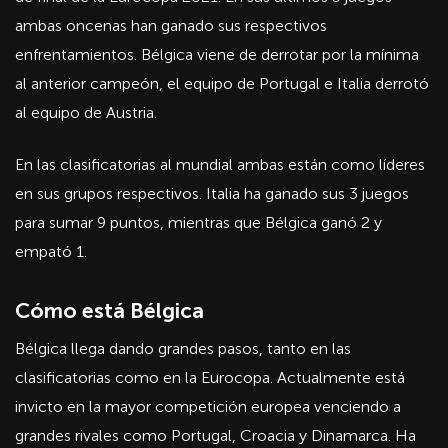
ambas oncenas han ganado sus respectivos
enfrentamientos. Bélgica viene de derrotar por la mínima
al anterior campeón, el equipo de Portugal e Italia derrotó
al equipo de Austria.
En las clasificatorias al mundial ambas están como líderes
en sus grupos respectivos. Italia ha ganado sus 3 juegos
para sumar 9 puntos, mientras que Bélgica ganó 2 y
empató 1.
Cómo está Bélgica
Bélgica llega dando grandes pasos, tanto en las
clasificatorias como en la Eurocopa. Actualmente está
invicto en la mayor competición europea venciendo a
grandes rivales como Portugal, Croacia y Dinamarca. Ha