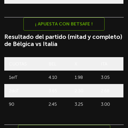
¡ APUESTA CON BETSAFE !
Resultado del partido (mitad y completo)
de Bélgica vs Italia
CUOTAS
BEL
X
ITA
1erT
4.10
1.98
3.05
2doT
3.65
2.30
2.68
90
2.45
3.25
3.00