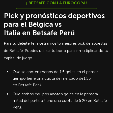
¡ BETSAFE CON LA EUROCOPA!
Pick y pronósticos deportivos
para el
Bélgica vs
Italia
en
Betsafe Perú
Para tu deleite te mostramos lo mejores pick de apuestas
de Betsafe. Puedes utilizar tu bono para ir multiplicando tu
capital de juego.
Que se anoten menos de 1.5 goles en el primer
tiempo tiene una cuota de mercado de1.55
en Betsafe Perú.
Que ambos equipos anoten goles en la primera
mitad del partido tiene una cuota de 5.20 en Betsafe
Perú.