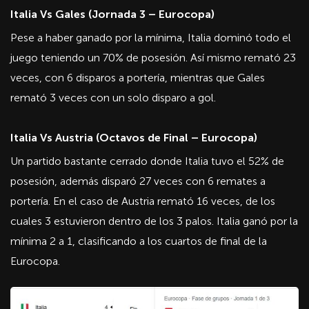
Italia Vs Gales (Jornada 3 – Eurocopa)
Pese a haber ganado por la mínima, Italia dominó todo el
juego teniendo un 70% de posesión. Así mismo remató 23
veces, con 6 disparos a portería, mientras que Gales
remató 3 veces con un solo disparo a gol.
Italia Vs Austria (Octavos de Final – Eurocopa)
Un partido bastante cerrado donde Italia tuvo el 52% de
posesión, además disparó 27 veces con 6 remates a
portería. En el caso de Austria remató 16 veces, de los
cuales 3 estuvieron dentro de los 3 palos. Italia ganó por la
mínima 2 a 1, clasificando a los cuartos de final de la
Eurocopa.