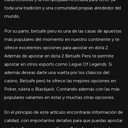
toda una tradición y una comunidad propias alrededor del
mundo.
Por su parte, betsafe peru es una de las casas de apuestas
más populares del momento en nuestro continente y te
ofrece excelentes opciones para apostar en dota 2.
Además de apostar en dota 2 Betsafe Perú te permite
apostar en otros esports como Legue Of Legends. Si
además deseas darte una vuelta por los clásicos del
casino, Betsafe perú te ofrece las mejores opciones en
Poker, ruleta o Blackjack. Contando además con las más
populares variantes en estas y muchas otras opciones.
En el principio de este artículo encontrarás información de
calidad, con importantes detalles para que puedas apostar