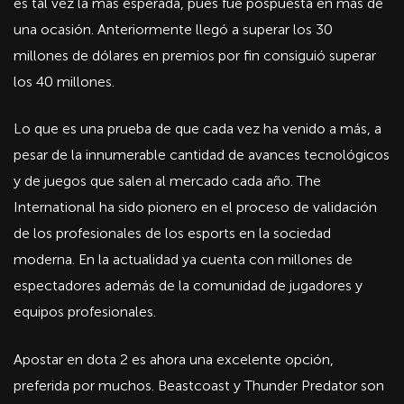
es tal vez la más esperada, pues fue pospuesta en más de
una ocasión. Anteriormente llegó a superar los 30
millones de dólares en premios por fin consiguió superar
los 40 millones.
Lo que es una prueba de que cada vez ha venido a más, a
pesar de la innumerable cantidad de avances tecnológicos
y de juegos que salen al mercado cada año. The
International ha sido pionero en el proceso de validación
de los profesionales de los esports en la sociedad
moderna. En la actualidad ya cuenta con millones de
espectadores además de la comunidad de jugadores y
equipos profesionales.
Apostar en dota 2 es ahora una excelente opción,
preferida por muchos. Beastcoast y Thunder Predator son