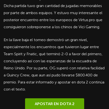
Dicha partida tuvo gran cantidad de jugadas memorables
por parte de ambos equipos. Y estuvo muy interesante el
posterior encuentro entre los europeos de Virtus.pro que
consiguieron sobreponerse a los chinos de Vici Gaming.
En la llave baja el torneo demostró un gran nivel,
especialmente los encuentros que tuvieron lugar entre
Team Spirit y Fnatic, qué terminó 2-0 a favor del primero,
concluyendo así con las esperanzas de la escuadra de
Reino Unido. Por su parte, OG superó con relativa facilidad
a Quincy Crew, que aun así pudo llevarse $800.400 de
premio. Para estar informado y apostar en dota 2 continúa
con el texto.
APOSTAR EN DOTA 2