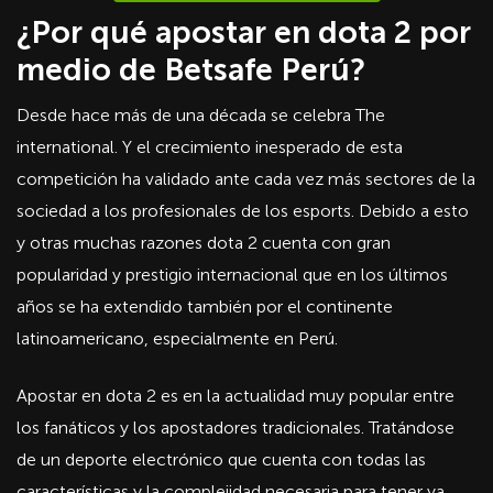
¿Por qué apostar en dota 2 por
medio de Betsafe Perú?
Desde hace más de una década se celebra The
international. Y el crecimiento inesperado de esta
competición ha validado ante cada vez más sectores de la
sociedad a los profesionales de los esports. Debido a esto
y otras muchas razones dota 2 cuenta con gran
popularidad y prestigio internacional que en los últimos
años se ha extendido también por el continente
latinoamericano, especialmente en Perú.
Apostar en dota 2 es en la actualidad muy popular entre
los fanáticos y los apostadores tradicionales. Tratándose
de un deporte electrónico que cuenta con todas las
características y la complejidad necesaria para tener ya