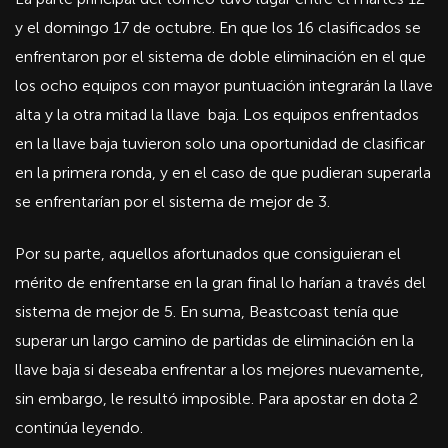
y el domingo 17 de octubre. En que los 16 clasificados se
enfrentaron por el sistema de doble eliminación en el que
los ocho equipos con mayor puntuación integrarán la llave
alta y la otra mitad la llave baja. Los equipos enfrentados
en la llave baja tuvieron solo una oportunidad de clasificar
en la primera ronda, y en el caso de que pudieran superarla
se enfrentarían por el sistema de mejor de 3.
Por su parte, aquellos afortunados que consiguieran el
mérito de enfrentarse en la gran final lo harían a través del
sistema de mejor de 5. En suma, Beastcoast tenía que
superar un largo camino de partidas de eliminación en la
llave baja si deseaba enfrentar a los mejores nuevamente,
sin embargo, le resultó imposible. Para apostar en dota 2
continúa leyendo.