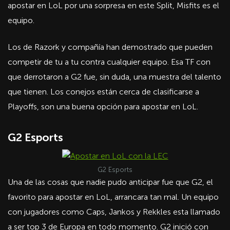
apostar en LoL por una sorpresa en este Split, Misfits es el
equipo.
Los de Razork y compañía han demostrado que pueden
competir de tu a tu contra cualquier equipo. Esa TF con
que derrotaron a G2 fue, sin duda, una muestra del talento
que tienen. Los conejos están cerca de clasificarse a
Playoffs, son una buena opción para apostar en LoL.
G2 Esports
G2 Esports
Una de las cosas que nadie pudo anticipar fue que G2, el
favorito para apostar en LoL, arrancara tan mal. Un equipo
con jugadores como Caps, Jankos y Rekkles esta llamado
a ser top 3 de Europa en todo momento. G2 inició con