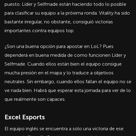
puesto. Lider y Selfmade están haciendo todo lo posible
para clasificar su equipo a la próxima ronda. Vitality ha sido
bastante irregular, no obstante, consiguió victorias
importantes contra equipos top.
¿Son una buena opción para apostar en LoL? Pues
dependerá en buena medida de como funcionen Líder y
Selfmade. Cuando ellos están bien el equipo consigue
mucha presión en el mapa y lo traduce a objetivos
neutrales. Sin embargo, cuando ellos fallan el equipo no se
ve nada bien. Habrá que esperar esta jornada para ver de lo
que realmente son capaces.
Excel Esports
El equipo inglés se encuentra a solo una victoria de ese