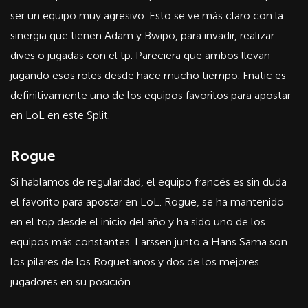
ser un equipo muy agresivo. Esto se ve más claro con la
sinergia que tienen Adam y Bwipo, para invadir, realizar
dives o jugadas con el tp. Pareciera que ambos llevan
jugando esos roles desde hace mucho tiempo. Fnatic es
definitivamente uno de los equipos favoritos para apostar
en LoL en este Split.
Rogue
Si hablamos de regularidad, el equipo francés es sin duda
el favorito para apostar en LoL. Rogue, se ha mantenido
en el top desde el inicio del año y ha sido uno de los
equipos más constantes. Larssen junto a Hans Sama son
los pilares de los Roguetianos y dos de los mejores
jugadores en su posición.