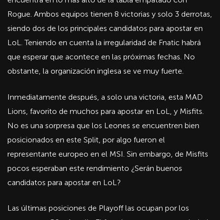
Rogue. Ambos equipos tienen 8 victorias y solo 3 derrotas,
siendo dos de los principales candidatos para apostar en
LoL. Teniendo en cuenta la irregularidad de Fnatic habrá
que esperar que acontece en las próximas fechas. No
obstante, la organización inglesa se ve muy fuerte.
Inmediatamente después, a solo una victoria, esta MAD
Lions, favorito de muchos para apostar en LoL, y Misfits.
No es una sorpresa que los Leones se encuentren bien
posicionados en este Split, por algo fueron el
representante europeo en el MSI. Sin embargo, de Misfits
pocos esperaban este rendimiento ¿Serán buenos
candidatos para apostar en LoL?
Las últimas posiciones de Playoff las ocupan por los