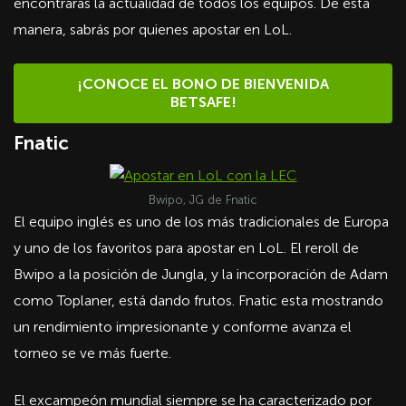
encontrarás la actualidad de todos los equipos. De esta
manera, sabrás por quienes apostar en LoL.
¡CONOCE EL BONO DE BIENVENIDA
BETSAFE!
Fnatic
Bwipo, JG de Fnatic
El equipo inglés es uno de los más tradicionales de Europa
y uno de los favoritos para apostar en LoL. El reroll de
Bwipo a la posición de Jungla, y la incorporación de Adam
como Toplaner, está dando frutos. Fnatic esta mostrando
un rendimiento impresionante y conforme avanza el
torneo se ve más fuerte.
El excampeón mundial siempre se ha caracterizado por