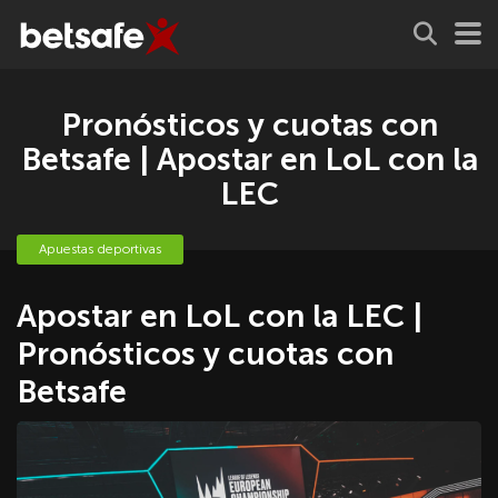
Pronósticos y cuotas con
Betsafe | Apostar en LoL con la
LEC
Apuestas deportivas
Apostar en LoL con la LEC |
Pronósticos y cuotas con
Betsafe