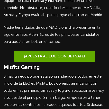
equipo de talla mundial y Humanoid esta en un nivel
increíble. No obstante, cuando el Midlaner de MAD falla,
Armut y Elyoya están ahí para apoyar el equipo de Madrid.
Nadie tiene dudas de que MAD Lions dirá presente en la
siguiente fase. Además, es de los principales candidatos
para apostar en LoL en el torneo.
¡APUESTA AL LOL CON BETSAFE!
Misfits Gaming
Si hay un equipo que esta sorprendiendo a todos en este
inicio de la LEC es Misfits. Los conejos arrancaron con
todo en las primeras jornadas y lograron posicionarse muy
alto desde el principio. Sin embargo, empezaron a tener
problemas contra los llamados equipos fuertes. Si deseas