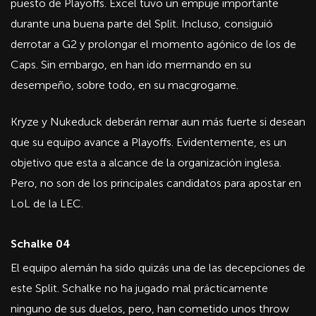
puesto de Playoffs. Excel tuvo un empuje importante
durante una buena parte del Split. Incluso, consiguió
derrotar a G2 y prolongar el momento agónico de los de
Caps. Sin embargo, en han ido mermando en su
desempeño, sobre todo, en su macgrogame.
Kryze y Nukeduck deberán remar aun más fuerte si desean
que su equipo avance a Playoffs. Evidentemente, es un
objetivo que esta a alcance de la organización inglesa.
Pero, no son de los principales candidatos para apostar en
LoL de la LEC.
Schalke 04
El equipo alemán ha sido quizás una de las decepciones de
este Split. Schalke no ha jugado mal prácticamente
ninguno de sus duelos, pero, han cometido unos throw