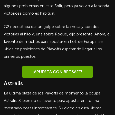
algunos problemas en este Split, pero ya volvió a la senda
victoriosa como es habitual.
G2 necesitaba dar un golpe sobre la mesa y con dos
victorias al hilo y, una sobre Rogue, dijo presente. Ahora, el
favorito de muchos para apostar en LoL de Europa, se
ubica en posiciones de Playoffs esperando llegar a los
primeros puestos.
¡APUESTA CON BETSAFE!
Astralis
La última plaza de los Payoffs de momento la ocupa
Astralis. Si bien no es favorito para apostar en LoL ha
mostrado cosas interesantes. Su cierre en esta última