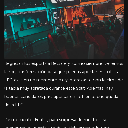
Regresan los esports a Betsafe y, como siempre, tenemos
la mejor información para que puedas apostar en LoL. La
LEC esta en un momento muy interesante con la cima de
la tabla muy apretada durante este Split. Además, hay
buenos candidatos para apostar en LoL en lo que queda
de la LEC.
De momento, Fnatic, para sorpresa de muchos, se
encuentra en lo más alto de la tabla empatado con