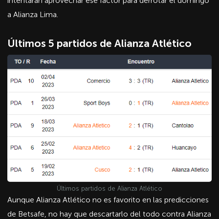
intentarán aprovechar ese factor para derrotar el domingo
a Alianza Lima.
Últimos 5 partidos de Alianza Atlético
Últimos partidos de Alianza Atlético
Aunque Alianza Atlético no es favorito en las predicciones
de Betsafe, no hay que descartarlo del todo contra Alianza