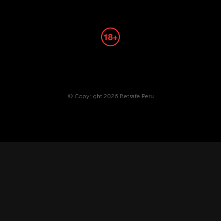
© Copyright 2026 Betsafe Peru