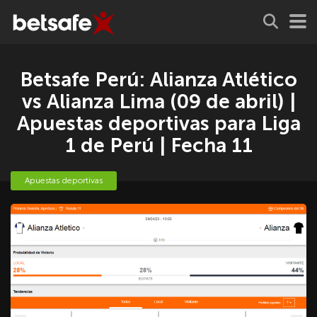
Betsafe Perú: Alianza Atlético
vs Alianza Lima (09 de abril) |
Apuestas deportivas para Liga
1 de Perú | Fecha 11
Apuestas deportivas