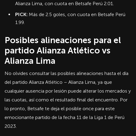
Alianza Lima, con cuota en Betsafe Perú 2.01.
PICK:
Más de 2.5 goles, con cuota en Betsafe Perú
1.99.
Posibles alineaciones para el
partido
Alianza Atlético vs
Alianza Lima
No olvides consultar las posibles alineaciones hasta el día
del partido Alianza Atlético – Alianza Lima, ya que
cualquier ausencia por lesión puede alterar los mercados y
las cuotas, así como el resultado final del encuentro. Por
lo pronto, Betsafe te deja el posible once para este
emocionante partido de la fecha 11 de la Liga 1 de Perú
2023.