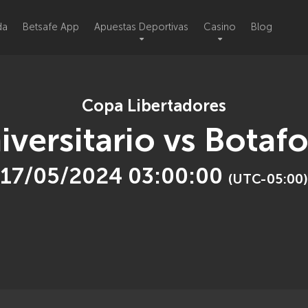
da
Betsafe App
Apuestas Deportivas
Casino
Blog
Copa Libertadores
iversitario vs Botaf
17/05/2024 03:00:00
(UTC-05:00)