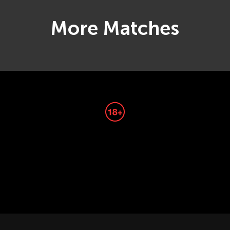
More Matches