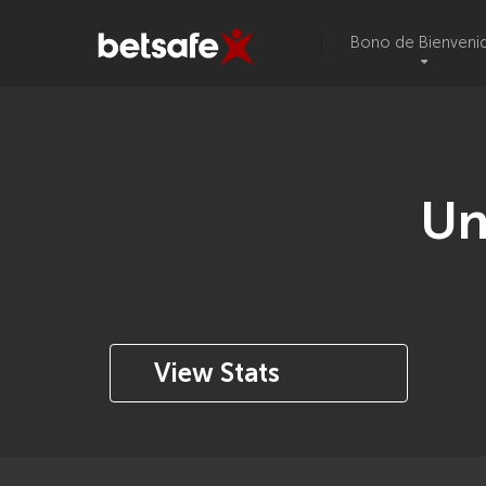
Bono de Bienveni
Un
View Stats