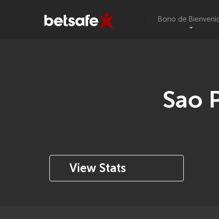
Bono de Bienveni
Sao 
View Stats