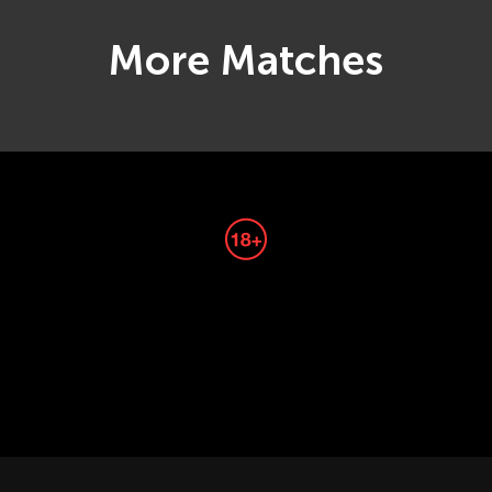
More Matches