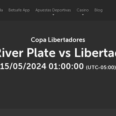
da
Betsafe App
Apuestas Deportivas
Casino
Blog
Copa Libertadores
iver Plate vs Libert
15/05/2024 01:00:00
(UTC-05:00)