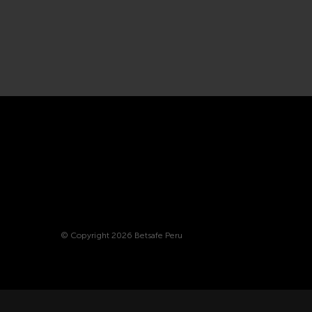
© Copyright 2026 Betsafe Peru