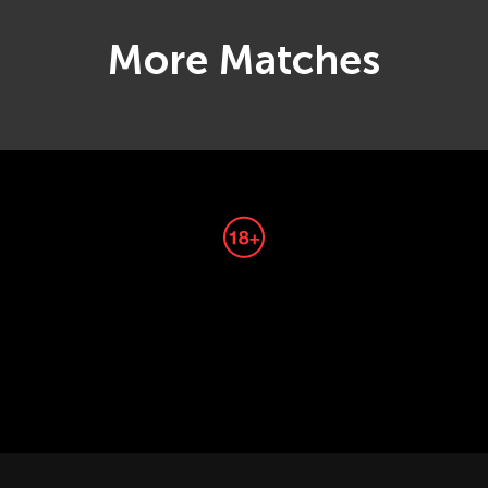
More Matches