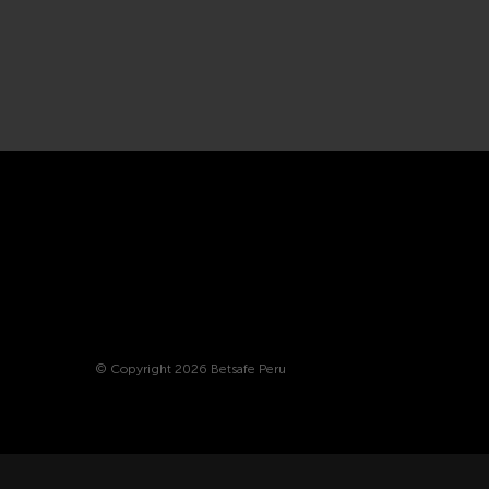
© Copyright 2026 Betsafe Peru