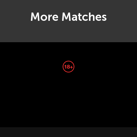
More Matches