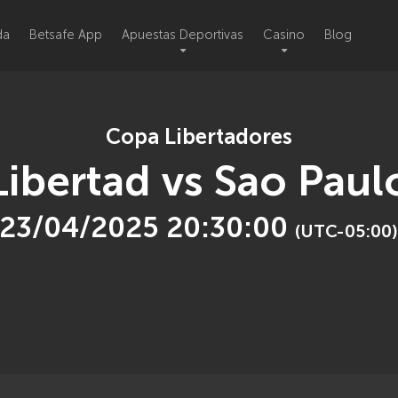
da
Betsafe App
Apuestas Deportivas
Casino
Blog
Copa Libertadores
Libertad vs Sao Paul
23/04/2025 20:30:00
(UTC-05:00