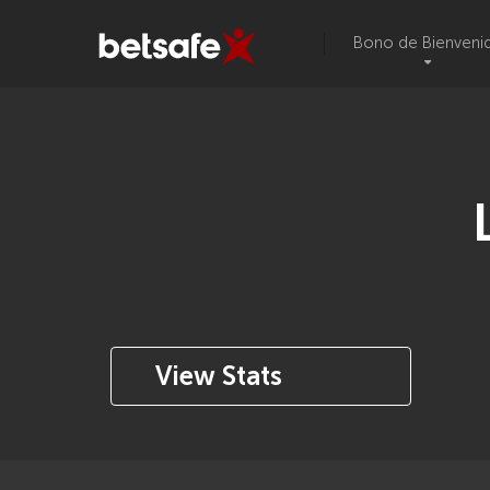
Bono de Bienveni
View Stats