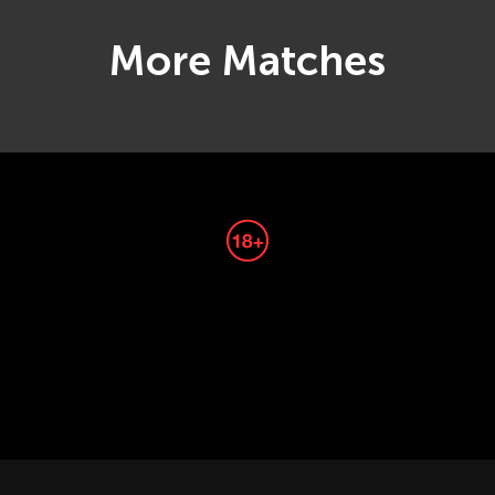
More Matches