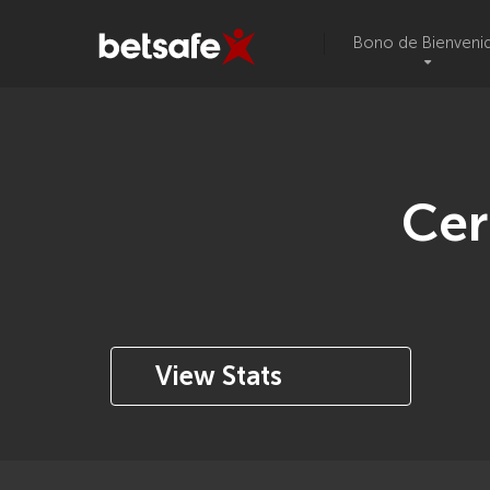
Bono de Bienveni
Cer
View Stats