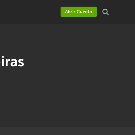
Abrir Cuenta
iras
)