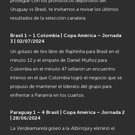
proseguir con los pronósticos deportivos del
Uruguay vs Brasil, te invitamos a revisar los últimos
resultados de la selección canalera:
Brasil 1 – 1 Colombia | Copa América – Jornada
3 | 02/07/2024
Un golazo de tiro libre de Raphinha para Brasil en el
minuto 12 y el empate de Daniel Muñoz para
Colombia en el minuto 47 sellaron un encuentro
intenso en el que Colombia logró el negocio que se
propuso de mantener el liderato del grupo para
enfrentar a Panamá en los cuartos.
Paraguay 1 – 4 Brasil | Copa América – Jornada 2
| 28/06/2024
La
Verdeamarela
goleó a la
Albirroja
y eliminó el