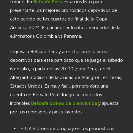
torneo. En
Betsafe Perú
estamos listo para
presentarte los mejores pronósticos deportivos de
este partido de los cuartos de final de la Copa
América 2024. El ganador enfrenta al vencedor de la
eliminatoria Colombia vs Panamá.
Ingresa a Betsafe Perú y arma tus pronósticos
deportivos para este partidazo que se juega el sábado
6 de julio, a partir de las 20:00 (hora Perú), en el
Allegiant Stadium de la ciudad de Arlington, en Texas,
Estados Unidos. Es muy fácil, primero abre una
cuenta en Betsafe Perú, luego accede a los
increíbles
Betsafe
bonos
de bienvenida
y apuesta
por tus mercados y picks favoritos.
PICK Victoria de Uruguay en los pronósticos