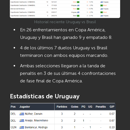
Historial reciente Uruguay vs Brasil
En 26 enfrentamientos en Copa América,
Uruguay y Brasil han ganado 9 y empatado 8.
4 de los últimos 7 duelos Uruguay vs Brasil
terminaron con ambos equipos marcando.
Ambas selecciones llegaron a la tanda de
penaltis en 3 de sus últimas 4 confrontaciones
de fase final de Copa América.
Estadísticas de
Uruguay