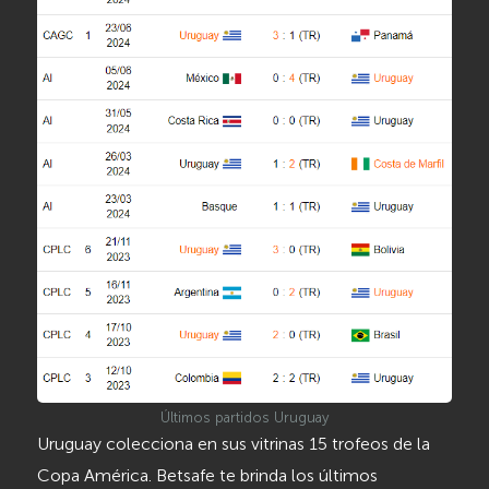
Últimos partidos Uruguay
Uruguay colecciona en sus vitrinas 15 trofeos de la
Copa América. Betsafe te brinda los últimos