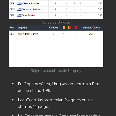
Goles de Uruguay
Tarjetas acumuladas de Uruguay
En Copa América, Uruguay no derrota a Brasil
desde el año 1995.
Los
Charrúas
promedian 2.4 goles en sus
últimos 11 juegos.
La
Celeste
no gana la Copa América desde el