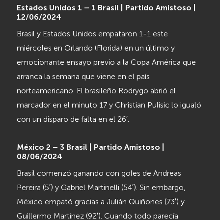
Estados Unidos 1 – 1 Brasil | Partido Amistoso |
12/06/2024
Brasil y Estados Unidos empataron 1-1 este
miércoles en Orlando (Florida) en un último y
emocionante ensayo previo a la Copa América que
arranca la semana que viene en el país
norteamericano. El brasileño Rodrygo abrió el
marcador en el minuto 17 y Christian Pulisic lo igualó
con un disparo de falta en el 26′.
México 2 – 3 Brasil | Partido Amistoso |
08/06/2024
Brasil comenzó ganando con goles de Andreas
Pereira (5′) y Gabriel Martinelli (54′). Sin embargo,
México empató gracias a Julián Quiñones (73′) y
Guillermo Martínez (92′). Cuando todo parecía