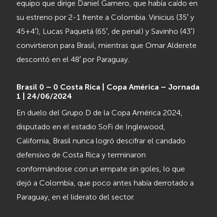
equipo que dirige Daniel Garnero, que había caído en
su estreno por 2-1 frente a Colombia. Vinicius (35′ y
45+4′), Lucas Paquetá (65′, de penal) y Savinho (43′)
convirtieron para Brasil, mientras que Omar Alderete
descontó en el 48′ por Paraguay.
Brasil 0 – 0 Costa Rica | Copa América – Jornada
1 | 24/06/2024
En duelo del Grupo D de la Copa América 2024,
disputado en el estadio SoFi de Inglewood,
California, Brasil nunca logró descifrar el candado
defensivo de Costa Rica y terminaron
conformándose con un empate sin goles, lo que
dejó a Colombia, que poco antes había derrotado a
Paraguay, en el liderato del sector.