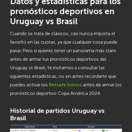
Datos y estadísticas para los
pronósticos deportivos en
Uruguay vs Brasil
Cuando se trata de clásicos, casi nunca importa el
favorito en las cuotas, ya que cualquier cosa puede
pasar. Pero si quieres tener un panorama más claro
antes de armar tus pronósticos deportivos del
Uruguay vs Brasil, te invitamos a consultar las
siguientes estadísticas, no sin antes recordarte que
puedes activar los
Betsafe bonos
antes de armar los
pronósticos deportivo Copa América 2024.
Historial de partidos Uruguay vs
Brasil