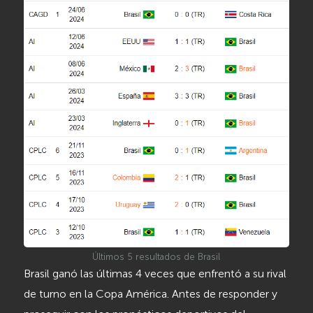
Últimos 5 resultados de Brasil
Brasil ganó las últimas 4 veces que enfrentó a su rival
de turno en la Copa América. Antes de responder y