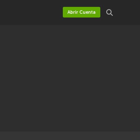
Abrir Cuenta