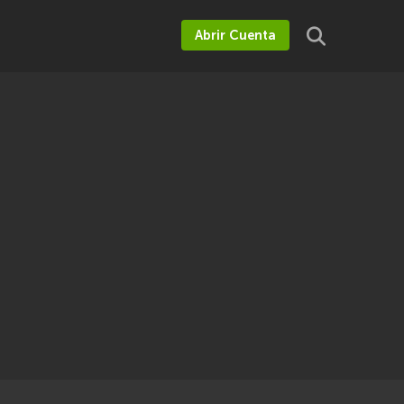
Abrir Cuenta