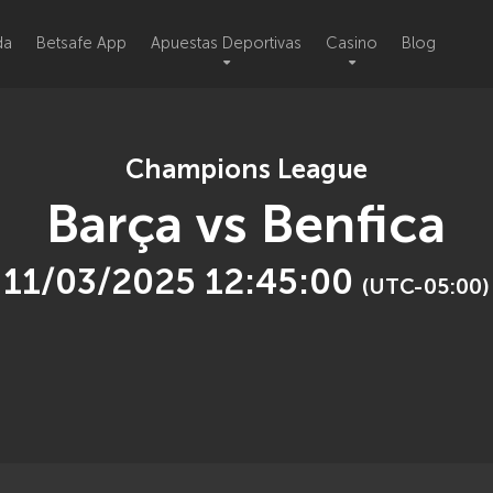
da
Betsafe App
Apuestas Deportivas
Casino
Blog
Champions League
Barça vs Benfica
11/03/2025 12:45:00
(UTC-05:00)