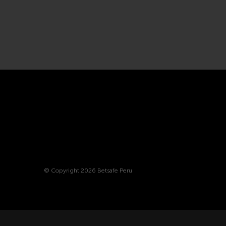
© Copyright 2026 Betsafe Peru