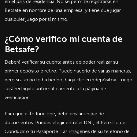
en el país de residencia. No se permite registrarse en
Betsafe en nombre de una empresa, y tiene que jugar
cualquier juego por sí mismo.
¿Cómo verifico mi cuenta de
Betsafe?
Deberá verificar su cuenta antes de poder realizar su
primer depósito o retiro. Puede hacerlo de varias maneras,
pero si aún no lo ha hecho, haga clic en «depósito». Luego
será redirigido automáticamente a la página de
verificación.
Para que esto funcione, debe enviar un par de
documentos. Puedes elegir entre el DNI, el Permiso de
Conducir o tu Pasaporte. Las imágenes de su teléfono de