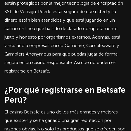
están protegidos por la mejor tecnología de encriptación
SSL de Verisign. Puede estar seguro de que usted y su
dinero están bien atendidos y que está jugando en un
casino en línea que ha sido declarado completamente
justo y honesto por organismos externos. Además, está
vinculado a empresas como Gamcare, Gambleaware y
Gamblers Anonymous para que puedas jugar de forma
segura en un casino responsable. Así que no duden en
registrarse en Betsafe.
¿Por qué registrarse en Betsafe
Perú?
El casino Betsafe es uno de los más grandes y mejores
que existen y se ha ganado una gran reputación por
razones obvias. No solo los productos que se ofrecen son