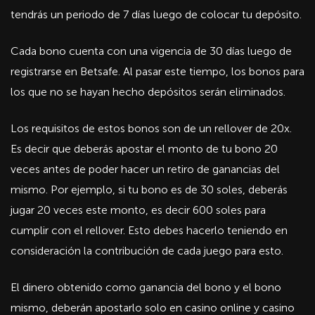
tendrás un periodo de 7 días luego de colocar tu depósito.
Cada bono cuenta con una vigencia de 30 días luego de
registrarse en Betsafe. Al pasar este tiempo, los bonos para
los que no se hayan hecho depósitos serán eliminados.
Los requisitos de estos bonos son de un rellover de 20x.
Es decir que deberás apostar el monto de tu bono 20
veces antes de poder hacer un retiro de ganancias del
mismo. Por ejemplo, si tu bono es de 30 soles, deberás
jugar 20 veces este monto, es decir 600 soles para
cumplir con el rellover. Esto debes hacerlo teniendo en
consideración la contribución de cada juego para esto.
El dinero obtenido como ganancia del bono y el bono
mismo, deberán apostarlo solo en casino online y casino