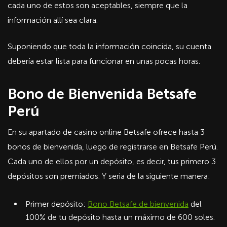
cada uno de estos son aceptables, siempre que la
información allí sea clara.
Suponiendo que toda la información coincida, su cuenta
debería estar lista para funcionar en unas pocas horas.
Bono de Bienvenida Betsafe
Perú
En su apartado de casino online Betsafe ofrece hasta 3
bonos de bienvenida, luego de registrarse en Betsafe Perú.
Cada uno de ellos por un depósito, es decir, tus primero 3
depósitos son premiados. Y seria de la siguiente manera:
Primer depósito:
Bono Betsafe de bienvenida
del
100% de tu depósito hasta un máximo de 600 soles.