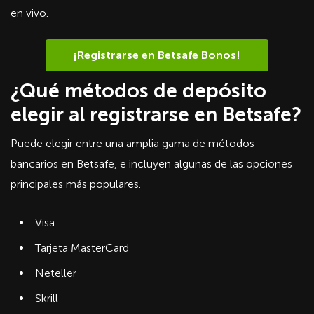
en vivo.
¡Registrarse en Betsafe Bonos!
¿Qué métodos de depósito
elegir al registrarse en Betsafe?
Puede elegir entre una amplia gama de métodos
bancarios en Betsafe, e incluyen algunas de las opciones
principales más populares.
Visa
Tarjeta MasterCard
Neteller
Skrill