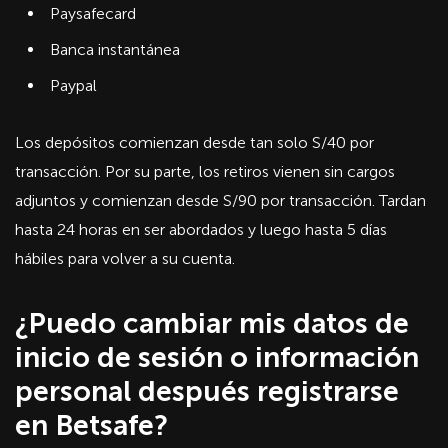
Paysafecard
Banca instantánea
Paypal
Los depósitos comienzan desde tan solo S/40 por
transacción. Por su parte, los retiros vienen sin cargos
adjuntos y comienzan desde S/90 por transacción. Tardan
hasta 24 horas en ser abordados y luego hasta 5 días
hábiles para volver a su cuenta.
¿Puedo cambiar mis datos de
inicio de sesión o información
personal después registrarse
en Betsafe?