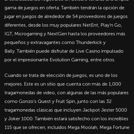
gama de juegos en oferta. También tendrán la opción de
jugar en juegos de alrededor de 54 proveedores de juegos
diferentes, desde los muy populares NetEnt, Play’n Go,
IGT, Microgaming y NextGen hasta los proveedores más
pequeños y extravagantes como Thunderkick y
Bally. También puede disfrutar de Live Casino impulsado
por el impresionante Evolution Gaming, entre otros.
Cuando se trata de elección de juegos, es uno de los
mejores. Este es un sitio que cuenta con más de 1,000
tragamonedas de video, con algunas de las más populares
como Gonzo’s Quest y Fruit Spin, junto con las 32
tragamonedas clásicas que incluyen Jackpot Jester 5000
y Joker 1000. También estará satisfecho con los increíbles
115 que se ofrecen, incluidos Mega Moolah, Mega Fortune