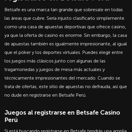
Betsafe es una marca tan grande que sobresale en todas
las áreas que cubre. Sería injusto clasificarlo simplemente
como una casa de apuestas deportivas que ofrece casino,
ya que la oferta de casino es enorme. Sin embargo, la casa
de apuestas también es igualmente impresionante, al igual
que el póker y los deportes virtuales. Puedes elegir entre
los juegos más clásicos junto con algunas de las
tragamonedas y juegos de mesa más actuales y
técnicamente impresionantes del mercado. Cuando se
trata de ofertas, este sitio de apuestas no defrauda, así que
no dude en registrarse en Betsafe Perú.
Juegos al registrarse en Betsafe Casino
Perú
Si está buscando registrarse en Betsafe tendrás una amplia