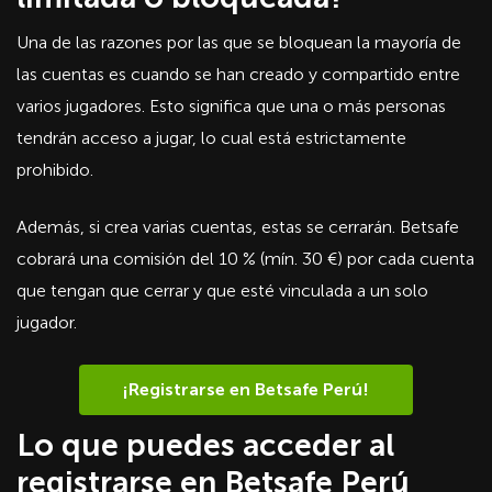
Una de las razones por las que se bloquean la mayoría de
las cuentas es cuando se han creado y compartido entre
varios jugadores. Esto significa que una o más personas
tendrán acceso a jugar, lo cual está estrictamente
prohibido.
Además, si crea varias cuentas, estas se cerrarán. Betsafe
cobrará una comisión del 10 % (mín. 30 €) por cada cuenta
que tengan que cerrar y que esté vinculada a un solo
jugador.
¡Registrarse en Betsafe Perú!
Lo que puedes acceder al
registrarse en Betsafe Perú