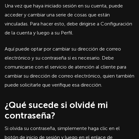
Una vez que haya iniciado sesión en su cuenta, puede
acceder y cambiar una serie de cosas que están
vinculadas. Para hacer esto, debe dirigirse a Configuración
de la cuenta y luego a su Perfil.
Aquí puede optar por cambiar su dirección de correo
electrónico y su contraseña si es necesario. Debe
comunicarse con el servicio de atención al cliente para
cambiar su dirección de correo electrónico, quien también
puede solicitarle que verifique esa dirección.
¿Qué sucede si olvidé mi
contraseña?
Si olvida su contraseña, simplemente haga clic en el
botón de inicio de sesión y luego en el enlace de