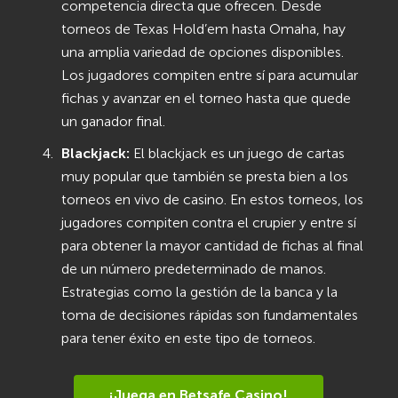
competencia directa que ofrecen. Desde
torneos de Texas Hold’em hasta Omaha, hay
una amplia variedad de opciones disponibles.
Los jugadores compiten entre sí para acumular
fichas y avanzar en el torneo hasta que quede
un ganador final.
Blackjack:
El blackjack es un juego de cartas
muy popular que también se presta bien a los
torneos en vivo de casino. En estos torneos, los
jugadores compiten contra el crupier y entre sí
para obtener la mayor cantidad de fichas al final
de un número predeterminado de manos.
Estrategias como la gestión de la banca y la
toma de decisiones rápidas son fundamentales
para tener éxito en este tipo de torneos.
¡Juega en Betsafe Casino!