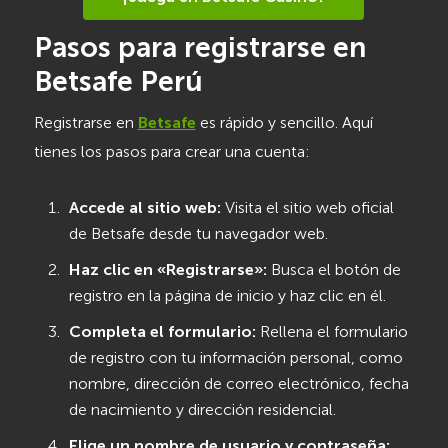
Pasos para registrarse en
Betsafe Perú
Registrarse en
Betsafe
es rápido y sencillo. Aquí
tienes los pasos para crear una cuenta:
Accede al sitio web:
Visita el sitio web oficial
de Betsafe desde tu navegador web.
Haz clic en «Registrarse»:
Busca el botón de
registro en la página de inicio y haz clic en él.
Completa el formulario:
Rellena el formulario
de registro con tu información personal, como
nombre, dirección de correo electrónico, fecha
de nacimiento y dirección residencial.
Elige un nombre de usuario y contraseña: