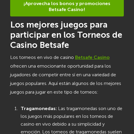
¡Aprovecha los bonos y promociones
Betsafe Casino!
Los mejores juegos para
participar en los Torneos de
Casino Betsafe
Los torneos en vivo de casino
Betsafe Casino
ofrecen una emocionante oportunidad para los
jugadores de competir entre sí en una variedad de
juegos populares. Aquí están algunos de los mejores
juegos para jugar en este tipo de torneos:
Tragamonedas:
Las tragamonedas son uno de
los juegos más populares en los torneos de
casino en vivo debido a su simplicidad y
emoción. Los torneos de tragamonedas suelen