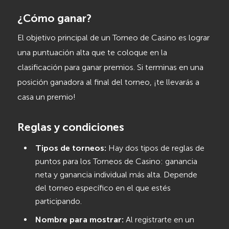
¿Cómo ganar?
El objetivo principal de un Torneo de Casino es lograr
una puntuación alta que te coloque en la
clasificación para ganar premios. Si terminas en una
posición ganadora al final del torneo, ¡te llevarás a
casa un premio!
Reglas y condiciones
Tipos de torneos:
Hay dos tipos de reglas de
puntos para los Torneos de Casino: ganancia
neta y ganancia individual más alta. Depende
del torneo específico en el que estés
participando.
Nombre para mostrar:
Al registrarte en un