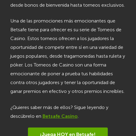
desde bonos de bienvenida hasta torneos exclusivos.
Una de las promociones más emocionantes que
Betsafe tiene para ofrecer es su serie de Torneos de
Casino. Estos torneos ofrecen a los jugadores la
oportunidad de competir entre sí en una variedad de
juegos populares, desde tragamonedas hasta ruleta y
póker. Los Torneos de Casino son una forma
emocionante de poner a prueba tus habilidades
contra otros jugadores y tener la oportunidad de
ganar premios en efectivo y otros premios increíbles.
¿Quieres saber más de ellos? Sigue leyendo y
descúbrelo en
Betsafe Casino
.
¡Juega HOY en Betsafe!