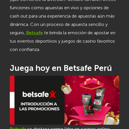
funciones como apuestas en vivo y opciones de
cash out para una experiencia de apuestas aún más
dinámica. Con un proceso de apuesta sencillo y
seguro,
Betsafe
te brinda la emoción de apostar en
tus eventos deportivos y juegos de casino favoritos
con confianza.
Juega hoy en Betsafe Perú
Betsafe
se destaca como líder en casinos online