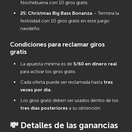
Nochebuena con 10 giros gratis.
25:
Christmas Big Bass Bonanza
– Termina la
festividad con 10 giros gratis en este juego
navideño.
Condiciones para reclamar giros
gratis
La apuesta mínima es de
S/60 en dinero real
para activar los giros gratis.
Cada oferta puede ser reclamada hasta
tres
veces por día.
Los giros gratis deben ser usados dentro de los
tres días posteriores
a su obtención.
💸 Detalles de las ganancias