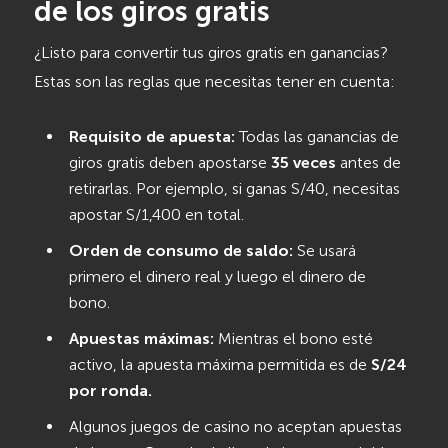
de los giros gratis
¿Listo para convertir tus giros gratis en ganancias?
Estas son las reglas que necesitas tener en cuenta:
Requisito de apuesta:
Todas las ganancias de
giros gratis deben apostarse
35 veces
antes de
retirarlas. Por ejemplo, si ganas S/40, necesitas
apostar S/1,400 en total.
Orden de consumo de saldo:
Se usará
primero el dinero real y luego el dinero de
bono.
Apuestas máximas:
Mientras el bono esté
activo, la apuesta máxima permitida es de
S/24
por ronda.
Algunos juegos de casino no aceptan apuestas