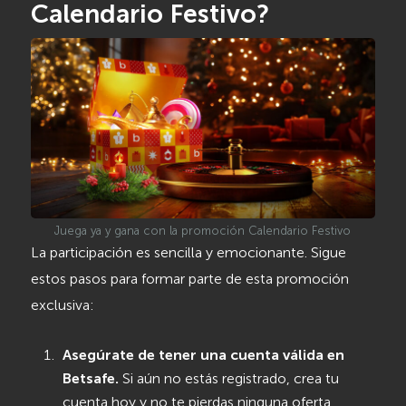
Calendario Festivo?
Juega ya y gana con la promoción Calendario Festivo
La participación es sencilla y emocionante. Sigue
estos pasos para formar parte de esta promoción
exclusiva:
Asegúrate de tener una cuenta válida en
Betsafe.
Si aún no estás registrado, crea tu
cuenta hoy y no te pierdas ninguna oferta.