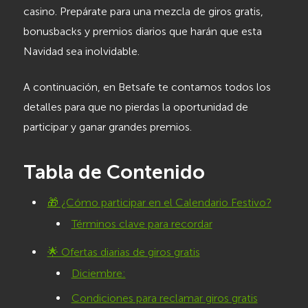
casino. Prepárate para una mezcla de giros gratis,
bonusbacks y premios diarios que harán que esta
Navidad sea inolvidable.
A continuación, en Betsafe te contamos todos los
detalles para que no pierdas la oportunidad de
participar y ganar grandes premios.
Tabla de Contenido
🎁 ¿Cómo participar en el Calendario Festivo?
Términos clave para recordar
🌟 Ofertas diarias de giros gratis
Diciembre:
Condiciones para reclamar giros gratis