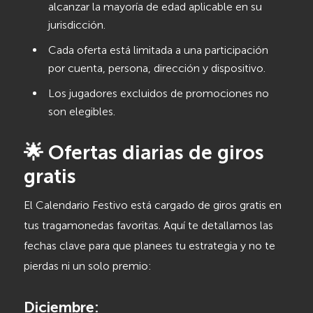
alcanzar la mayoría de edad aplicable en su
jurisdicción.
Cada oferta está limitada a una participación
por cuenta, persona, dirección y dispositivo.
Los jugadores excluidos de promociones no
son elegibles.
🌟 Ofertas diarias de giros
gratis
El Calendario Festivo está cargado de giros gratis en
tus tragamonedas favoritas. Aquí te detallamos las
fechas clave para que planees tu estrategia y no te
pierdas ni un solo premio:
Diciembre: