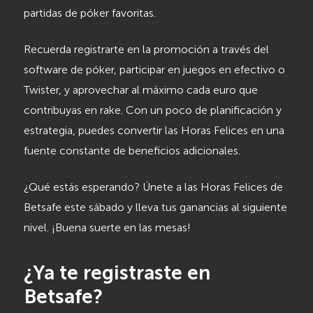
partidas de póker favoritas.
Recuerda registrarte en la promoción a través del
software de póker, participar en juegos en efectivo o
Twister, y aprovechar al máximo cada euro que
contribuyas en rake. Con un poco de planificación y
estrategia, puedes convertir las Horas Felices en una
fuente constante de beneficios adicionales.
¿Qué estás esperando? Únete a las Horas Felices de
Betsafe este sábado y lleva tus ganancias al siguiente
nivel. ¡Buena suerte en las mesas!
¿Ya te registraste en
Betsafe?