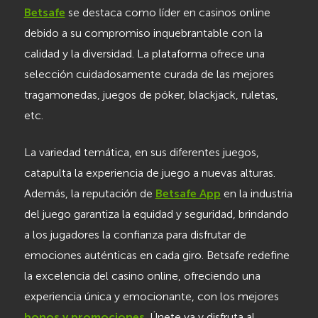
Betsafe
se destaca como líder en casinos online
debido a su compromiso inquebrantable con la
calidad y la diversidad. La plataforma ofrece una
selección cuidadosamente curada de las mejores
tragamonedas, juegos de póker, blackjack, ruletas,
etc.
La variedad temática, en sus diferentes juegos,
catapulta la experiencia de juego a nuevas alturas.
Además, la reputación de
Betsafe App
en la industria
del juego garantiza la equidad y seguridad, brindando
a los jugadores la confianza para disfrutar de
emociones auténticas en cada giro. Betsafe redefine
la excelencia del casino online, ofreciendo una
experiencia única y emocionante, con los mejores
bonos y promociones
. Únete ya y disfruta al