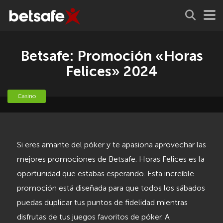
Betsafe: Promoción «Horas
Felices» 2024
Casino
Si eres amante del póker y te apasiona aprovechar las
mejores promociones de Betsafe. Horas Felices es la
oportunidad que estabas esperando. Esta increíble
promoción está diseñada para que todos los sábados
puedas duplicar tus puntos de fidelidad mientras
disfrutas de tus juegos favoritos de póker. A