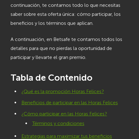
continuación, te contamos todo lo que necesitas
saber sobre esta oferta única: cómo participar, los
beneficios y los términos que aplican.
A continuación, en Betsafe te contamos todos los
detalles para que no pierdas la oportunidad de
participar y llevarte el gran premio.
Tabla de Contenido
¿Qué es la promoción Horas Felices?
Beneficios de participar en las Horas Felices
¿Cómo participar en las Horas Felices?
Términos y condiciones
Estrategias para maximizar tus beneficios