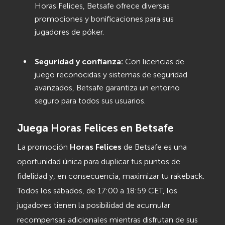
Horas Felices, Betsafe ofrece diversas
promociones y bonificaciones para sus
jugadores de póker.
Seguridad y confianza:
Con licencias de
juego reconocidas y sistemas de seguridad
avanzados, Betsafe garantiza un entorno
seguro para todos sus usuarios.
Juega Horas Felices en Betsafe
La promoción
Horas Felices
de Betsafe es una
oportunidad única para duplicar tus puntos de
fidelidad y, en consecuencia, maximizar tu rakeback.
Todos los sábados, de 17:00 a 18:59 CET, los
jugadores tienen la posibilidad de acumular
recompensas adicionales mientras disfrutan de sus