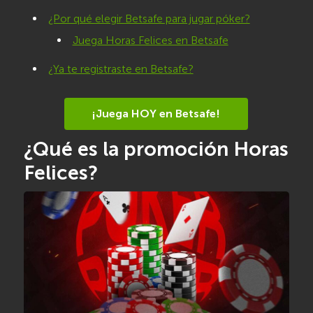
¿Por qué elegir Betsafe para jugar póker?
Juega Horas Felices en Betsafe
¿Ya te registraste en Betsafe?
¡Juega HOY en Betsafe!
¿Qué es la promoción Horas
Felices?