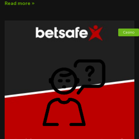
Read more »
Casino