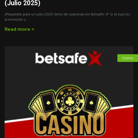
(Julio 2025)
¡Prepárate para un julio 2025 lleno de sorpresas en Betsafe! 🎉 Si lo tuyo es
la emoción y ...
Read more »
Casino