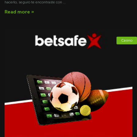
hacerlo, seguro te encontraste con ...
Read more »
Casino