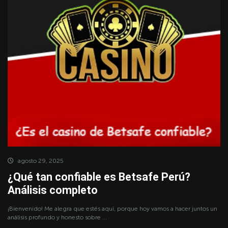
agosto 29, 2025
¿Qué tan confiable es Betsafe Perú?
Análisis completo
¡Bienvenido! Me alegra que estés aquí, porque hoy vamos a hacer juntos un
análisis profundo y honesto sobre ...