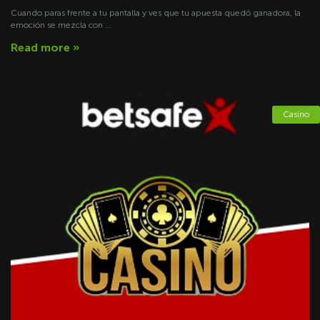
Cuando paras frente a tu pantalla y ves que tu apuesta quedó ganadora, la
emoción se mezcla con ...
Read more »
Casino