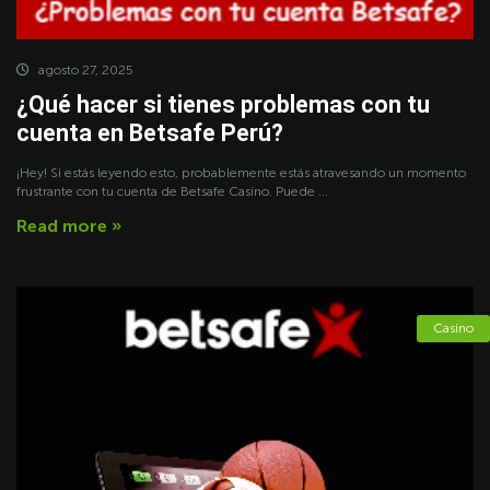
agosto 27, 2025
¿Qué hacer si tienes problemas con tu
cuenta en Betsafe Perú?
¡Hey! Si estás leyendo esto, probablemente estás atravesando un momento
frustrante con tu cuenta de Betsafe Casino. Puede ...
Read more »
Casino