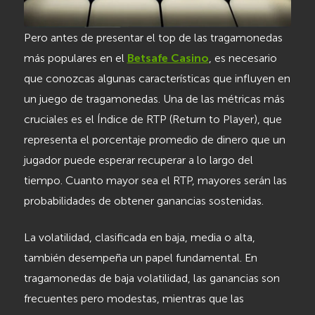
Pero antes de presentar el top de las tragamonedas
más populares en el
Betsafe Casino
, es necesario
que conozcas algunas características que influyen en
un juego de tragamonedas. Una de las métricas más
cruciales es el Índice de RTP (Return to Player), que
representa el porcentaje promedio de dinero que un
jugador puede esperar recuperar a lo largo del
tiempo. Cuanto mayor sea el RTP, mayores serán las
probabilidades de obtener ganancias sostenidas.
La volatilidad, clasificada en baja, media o alta,
también desempeña un papel fundamental. En
tragamonedas de baja volatilidad, las ganancias son
frecuentes pero modestas, mientras que las