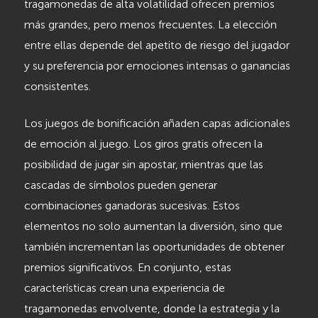
tragamonedas de alta volatilidad ofrecen premios
más grandes, pero menos frecuentes. La elección
entre ellas depende del apetito de riesgo del jugador
y su preferencia por emociones intensas o ganancias
consistentes.
Los juegos de bonificación añaden capas adicionales
de emoción al juego. Los giros gratis ofrecen la
posibilidad de jugar sin apostar, mientras que las
cascadas de símbolos pueden generar
combinaciones ganadoras sucesivas. Estos
elementos no solo aumentan la diversión, sino que
también incrementan las oportunidades de obtener
premios significativos. En conjunto, estas
características crean una experiencia de
tragamonedas envolvente, donde la estrategia y la