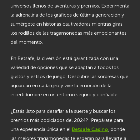
universos llenos de aventuras y premios. Experimenta
la adrenalina de los gráficos de última generación y
sumérgete en historias cautivadoras mientras giras
los rodillos de las tragamonedas más emocionantes
del momento.
En Betsafe, la diversión está garantizada con una
variedad de opciones que se adaptan a todos los
gustos y estilos de juego. Descubre las sorpresas que
aguardan en cada giro y vive la emoción de la
incertidumbre en un entorno seguro y confiable.
¿Estás listo para desafiar a la suerte y buscar los
premios más codiciados del 2024? ¡Prepárate para
una experiencia única en el
Betsafe Casino
, donde
las mejores tragamonedas te esperan para llevarte a