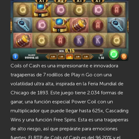
Coils of Cash es una impresionante e innovadora
tragaperras de 7 rodillos de Play n Go con una
volatilidad ultra alta, inspirada en la Feria Mundial de
Chicago de 1893. Este juego tiene 2.034 formas de
ganar, una función especial Power Coil con un
multiplicador que puede llegar hasta 625x, Cascading
Wins y una función Free Spins. Esta es una tragaperras
de alto riesgo, así que prepárate para emociones
fuertes. El RTP de Coils of Cash es del 96.20% y el