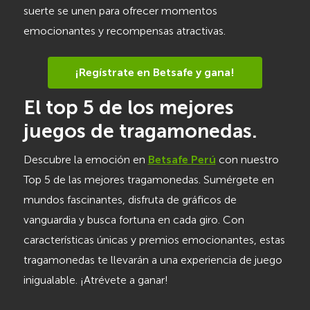
suerte se unen para ofrecer momentos
emocionantes y recompensas atractivas.
¡Regístrate en Betsafe y gana!
El top 5 de los mejores
juegos de tragamonedas.
Descubre la emoción en
Betsafe Perú
con nuestro
Top 5 de las mejores tragamonedas. Sumérgete en
mundos fascinantes, disfruta de gráficos de
vanguardia y busca fortuna en cada giro. Con
características únicas y premios emocionantes, estas
tragamonedas te llevarán a una experiencia de juego
inigualable. ¡Atrévete a ganar!