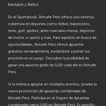
blackjack y Barbut.
En el Sportsbook, Betsafe Perú ofrece una extensa
cobertura en deportes como fútbol, baloncesto,
tenis, golf, ajedrez, artes marciales mixtas, deportes
de motor, e-sports y más. Para aquellos en busca de
oportunidades, Betsafe Perú ofrece apuestas
gratuitas semanalmente, invitándote a poner tus
pronósticos en juego. Descubre la posibilidad de
ganar una apuesta gratis de S/20 cada día en Betsafe
Perú.
Si te interesa apostar en múltiples eventos, prueba la
nueva promoción de apuestas combinadas de
Betsafe Perú. Participa en el Seguro de Apuestas
combinadas hasta S/60 en Betsafe Perú. Es sencillo: