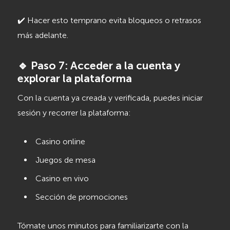
✔️ Hacer esto temprano evita bloqueos o retrasos
más adelante.
🔹 Paso 7: Acceder a la cuenta y
explorar la plataforma
Con la cuenta ya creada y verificada, puedes iniciar
sesión y recorrer la plataforma:
Casino online
Juegos de mesa
Casino en vivo
Sección de promociones
Tómate unos minutos para familiarizarte con la