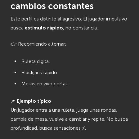
cambios constantes
Este perfil es distinto al agresivo. El jugador impulsivo
busca
estímulo rápido
, no constancia.
👉 Recomiendo alternar:
Ruleta digital
Blackjack rápido
Mesas en vivo cortas
📌
Ejemplo típico
Un jugador entra a una ruleta, juega unas rondas,
cambia de mesa, vuelve a cambiar y repite. No busca
profundidad, busca sensaciones ⚡.