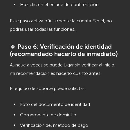
Haz clic en el enlace de confirmación
Este paso activa oficialmente la cuenta. Sin él, no
podrás usar todas las funciones.
🔹 Paso 6: Verificación de identidad
(recomendado hacerlo de inmediato)
Aunque a veces se puede jugar sin verificar al inicio,
mi recomendación es hacerlo cuanto antes.
El equipo de soporte puede solicitar:
Foto del documento de identidad
Comprobante de domicilio
Verificación del método de pago