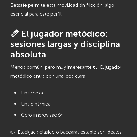
Betsafe permite esta movilidad sin fricción, algo
esencial para este perfil.
📏 El jugador metódico:
sesiones largas y disciplina
absoluta
Menos común, pero muy interesante 🧐. El jugador
metódico entra con una idea clara:
Una mesa
Una dinámica
Cero improvisación
👉 Blackjack clásico o baccarat estable son ideales.