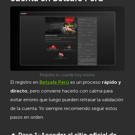
Registra tu cuenta hoy mismo
El registro en
Betsafe Perú
es un proceso
rápido y
directo
, pero conviene hacerlo con calma para
evitar errores que luego pueden retrasar la validación
de la cuenta. Yo siempre recomiendo seguir estos
pasos en orden.
🔹 Paso 1: Acceder al sitio oficial de