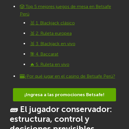
🎲 Top 5 mejores juegos de mesa en Betsafe
Perú
🥇 1. Blackjack clásico
🥈 2. Ruleta europea
🥉 3. Blackjack en vivo
🎯 4. Baccarat
🔥 5. Ruleta en vivo
🎰¿Por qué jugar en el casino de Betsafe Perú?
¡Ingresa a las promociones Betsafe!
🧱 El jugador conservador:
estructura, control y
decisiones previsibles