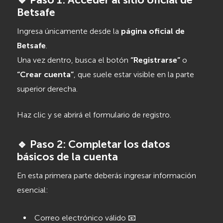
Betsafe
Ingresa únicamente desde la
página oficial de
Betsafe
.
Una vez dentro, busca el botón
“Registrarse”
o
“Crear cuenta”
, que suele estar visible en la parte
superior derecha.
Haz clic y se abrirá el formulario de registro.
🔹 Paso 2: Completar los datos
básicos de la cuenta
En esta primera parte deberás ingresar información
esencial:
Correo electrónico válido 📧