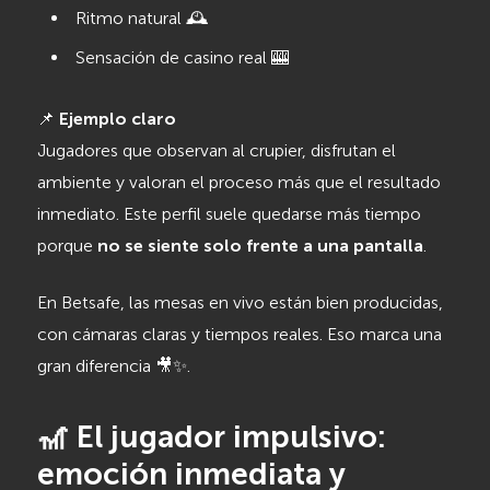
Ritmo natural 🕰️
Sensación de casino real 🎰
📌
Ejemplo claro
Jugadores que observan al crupier, disfrutan el
ambiente y valoran el proceso más que el resultado
inmediato. Este perfil suele quedarse más tiempo
porque
no se siente solo frente a una pantalla
.
En Betsafe, las mesas en vivo están bien producidas,
con cámaras claras y tiempos reales. Eso marca una
gran diferencia 🎥✨.
🎢 El jugador impulsivo:
emoción inmediata y