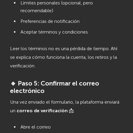
Límites personales (opcional, pero
recomendable)
Preferencias de notificación
Aceptar términos y condiciones
Leer los términos no es una pérdida de tiempo. Ahí
se explica cómo funciona la cuenta, los retiros y la
verificación.
🔹 Paso 5: Confirmar el correo
electrónico
Una vez enviado el formulario, la plataforma enviará
un
correo de verificación
📩.
Abre el correo