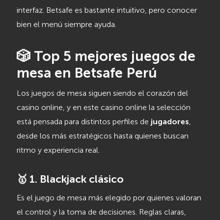
interfaz. Betsafe es bastante intuitivo, pero conocer
bien el menú siempre ayuda.
🎲 Top 5 mejores juegos de
mesa en Betsafe Perú
Los juegos de mesa siguen siendo el corazón del
casino online, y en este casino online la selección
está pensada para distintos perfiles de
jugadores
,
desde los más estratégicos hasta quienes buscan
ritmo y experiencia real.
🥇 1. Blackjack clásico
Es el juego de mesa más elegido por quienes valoran
el control y la toma de decisiones. Reglas claras,