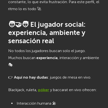
constante, lo que evita frustración. Para este perfil, el
ritmo lo es todo 🚀.
🧑‍🤝‍🧑 El jugador social:
experiencia, ambiente y
sensación real
No todos los jugadores buscan solo el juego.
Muchos buscan
experiencia
, interacción y ambiente
🎭.
👉
Aquí no hay dudas
: juegos de mesa en vivo.
Blackjack, ruleta,
póker
y baccarat en vivo ofrecen:
Interacción humana 🎤