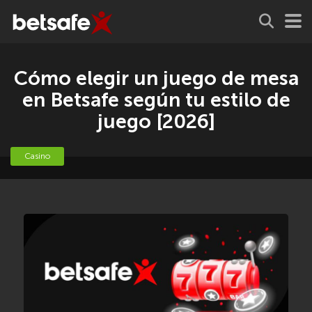
Cómo elegir un juego de mesa
en Betsafe según tu estilo de
juego [2026]
Casino