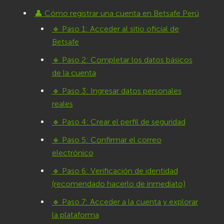
👤 Cómo registrar una cuenta en Betsafe Perú
🔹 Paso 1: Acceder al sitio oficial de
Betsafe
🔹 Paso 2: Completar los datos básicos
de la cuenta
🔹 Paso 3: Ingresar datos personales
reales
🔹 Paso 4: Crear el perfil de seguridad
🔹 Paso 5: Confirmar el correo
electrónico
🔹 Paso 6: Verificación de identidad
(recomendado hacerlo de inmediato)
🔹 Paso 7: Acceder a la cuenta y explorar
la plataforma