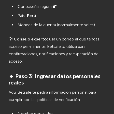
Contraseña segura 🔐
País:
Perú
Moneda de la cuenta (normalmente soles)
💡
Consejo experto
: usa un correo al que tengas
acceso permanente. Betsafe lo utiliza para
confirmaciones, notificaciones y recuperación de
acceso.
🔹 Paso 3: Ingresar datos personales
reales
Aquí Betsafe te pedirá información personal para
cumplir con las políticas de verificación:
Nombre y apellidos