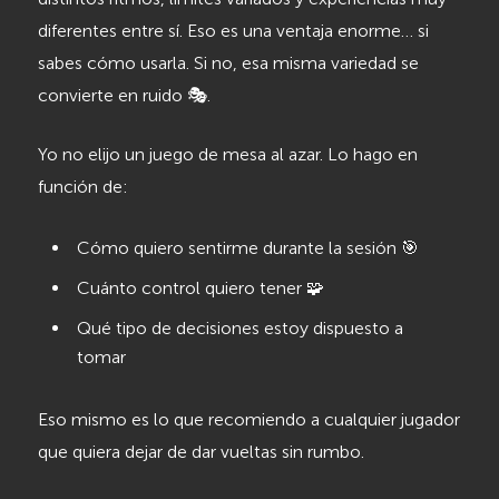
diferentes entre sí. Eso es una ventaja enorme… si
sabes cómo usarla. Si no, esa misma variedad se
convierte en ruido 🎭.
Yo no elijo un juego de mesa al azar. Lo hago en
función de:
Cómo quiero sentirme durante la sesión 🎯
Cuánto control quiero tener 🧩
Qué tipo de decisiones estoy dispuesto a
tomar
Eso mismo es lo que recomiendo a cualquier jugador
que quiera dejar de dar vueltas sin rumbo.