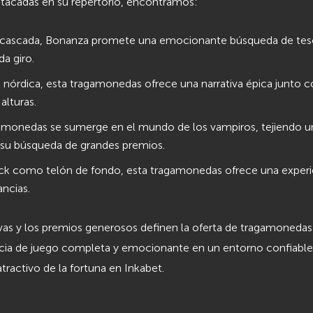
stacadas en su repertorio, encontramos:
cascada, Bonanza promete una emocionante búsqueda de tesor
a giro.
a nórdica, esta tragamonedas ofrece una narrativa épica junto 
alturas.
amonedas se sumerge en el mundo de los vampiros, tejiendo una 
 su búsqueda de grandes premios.
ck como telón de fondo, esta tragamonedas ofrece una experi
ncias.
ctivas y los premios generosos definen la oferta de tragamoneda
ncia de juego completa y emocionante en un entorno confiable
tractivo de la fortuna en Inkabet.