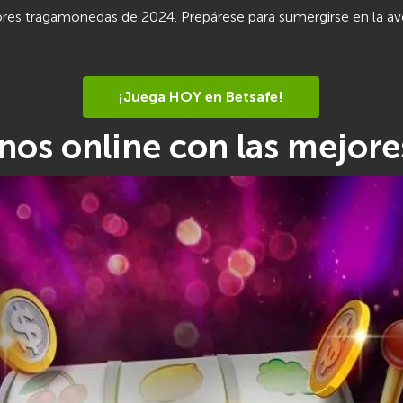
ores tragamonedas de 2024. Prepárese para sumergirse en la ave
¡Juega HOY en Betsafe!
inos online con las mejo