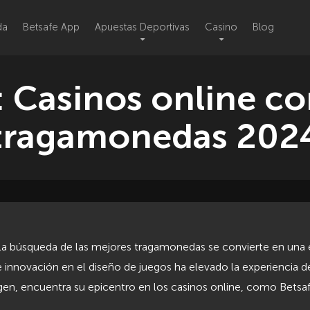
da
Betsafe App
Apuestas Deportivas
Casino
Blog
: Casinos online co
tragamonedas 202
, la búsqueda de las mejores tragamonedas se convierte en una 
nnovación en el diseño de juegos ha elevado la experiencia del
ergen, encuentra su epicentro en los casinos online, como Bets