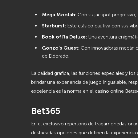
Mega Moolah:
Con su jackpot progresivo,
Starburst:
Este clásico cautiva con sus vibr
Book of Ra Deluxe:
Una aventura enigmátic
Gonzo’s Quest:
Con innovadoras mecánicas
de Eldorado.
La calidad gráfica, las funciones especiales y 
brindar una experiencia de juego inigualable, re
excelencia es la norma en el casino online Betss
Bet365
En el exclusivo repertorio de tragamonedas onl
destacadas opciones que definen la experiencia 