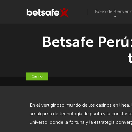
Bono de Bienveni
Betsafe Perú
Casino
En el vertiginoso mundo de los casinos en línea
amalgama de tecnología de punta y la constante i
universo, donde la fortuna y la estrategia conv