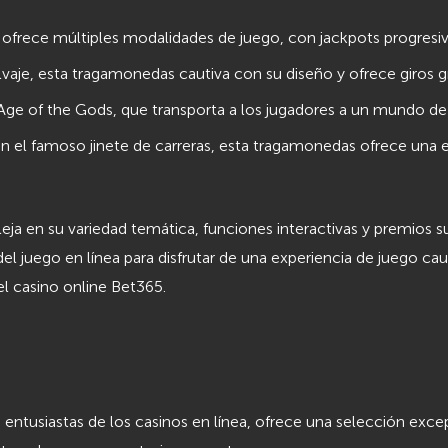
ofrece múltiples modalidades de juego, con jackpots progresiv
vaje, esta tragamonedas cautiva con su diseño y ofrece giros g
 Age of the Gods, que transporta a los jugadores a un mundo de 
en el famoso jinete de carreras, esta tragamonedas ofrece una 
eja en su variedad temática, funciones interactivas y premios s
del juego en línea para disfrutar de una experiencia de juego c
l casino online Bet365.
 entusiastas de los casinos en línea, ofrece una selección exc