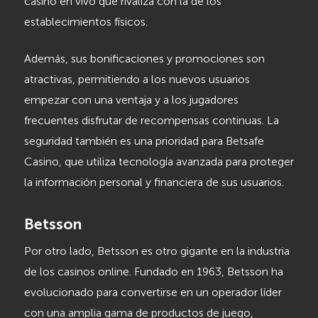
casino en vivo que rivaliza con la de los
establecimientos físicos.
Además, sus bonificaciones y promociones son
atractivas, permitiendo a los nuevos usuarios
empezar con una ventaja y a los jugadores
frecuentes disfrutar de recompensas continuas. La
seguridad también es una prioridad para Betsafe
Casino, que utiliza tecnología avanzada para proteger
la información personal y financiera de sus usuarios.
Betsson
Por otro lado, Betsson es otro gigante en la industria
de los casinos online. Fundado en 1963, Betsson ha
evolucionado para convertirse en un operador líder
con una amplia gama de productos de juego,