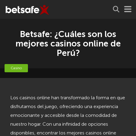
Betsafe: ¿Cuáles son los
mejores casinos online de
Perú?
Casino
Los casinos online han transformado la forma en que
disfrutamos del juego, ofreciendo una experiencia
emocionante y accesible desde la comodidad de
nuestro hogar. Con una infinidad de opciones
disponibles, encontrar los mejores casinos online