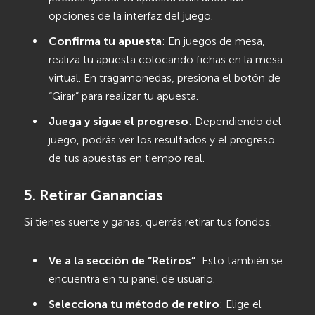
opciones de la interfaz del juego.
Confirma tu apuesta
: En juegos de mesa,
realiza tu apuesta colocando fichas en la mesa
virtual. En tragamonedas, presiona el botón de
“Girar” para realizar tu apuesta.
Juega y sigue el progreso
: Dependiendo del
juego, podrás ver los resultados y el progreso
de tus apuestas en tiempo real.
5.
Retirar Ganancias
Si tienes suerte y ganas, querrás retirar tus fondos.
Ve a la sección de “Retiros”
: Esto también se
encuentra en tu panel de usuario.
Selecciona tu método de retiro
: Elige el