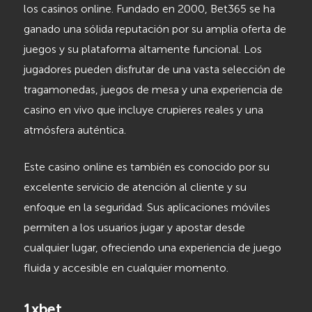
los casinos online. Fundado en 2000, Bet365 se ha
ganado una sólida reputación por su amplia oferta de
juegos y su plataforma altamente funcional. Los
jugadores pueden disfrutar de una vasta selección de
tragamonedas, juegos de mesa y una experiencia de
casino en vivo que incluye crupieres reales y una
atmósfera auténtica.
Este casino online es también es conocido por su
excelente servicio de atención al cliente y su
enfoque en la seguridad. Sus aplicaciones móviles
permiten a los usuarios jugar y apostar desde
cualquier lugar, ofreciendo una experiencia de juego
fluida y accesible en cualquier momento.
1xbet