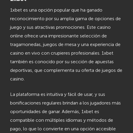
1xbet es una opción popular que ha ganado
reconocimiento por su amplia gama de opciones de
juego y sus atractivas promociones. Este casino
online ofrece una impresionante selección de
tragamonedas, juegos de mesa y una experiencia de
casino en vivo con crupieres profesionales. 1xbet
también es conocido por su sección de apuestas
deportivas, que complementa su oferta de juegos de
casino.
La plataforma es intuitiva y fácil de usar, y sus
bonificaciones regulares brindan a los jugadores más
oportunidades de ganar. Además, 1xbet es
compatible con múltiples idiomas y métodos de
pago, lo que lo convierte en una opción accesible