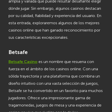
amplia y variada que puede resultar desafiante elegir
dónde jugar. Sin embargo, algunos casinos destacan
por su calidad, fiabilidad y experiencia del usuario. En
esta entrada, exploraremos algunos de los mejores
casinos online que han ganado reconocimiento por
sus características excepcionales.
Betsafe
Betsafe Casino
es un nombre que resuena con
fuerza en el ámbito de los casinos online. Con una
sólida trayectoria y una plataforma que combina un
diseño intuitivo con una vasta selección de juegos,
Betsafe se ha convertido en un favorito para muchos
jugadores. Ofrece una impresionante gama de
tragamonedas, juegos de mesa y una experiencia de