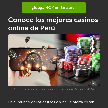
¡Juega HOY en Betsafe!
Conoce los mejores casinos
online de Perú
Conoce los mejores casinos online de Perú en 2024
En el mundo de los casinos online, la oferta es tan