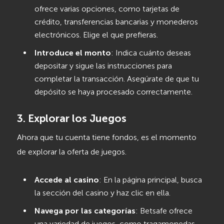
ofrece varias opciones, como tarjetas de
crédito, transferencias bancarias y monederos
electrónicos. Elige el que prefieras.
Introduce el monto
: Indica cuánto deseas
depositar y sigue las instrucciones para
completar la transacción. Asegúrate de que tu
depósito se haya procesado correctamente.
3.
Explorar los Juegos
Ahora que tu cuenta tiene fondos, es el momento
de explorar la oferta de juegos.
Accede al casino
: En la página principal, busca
la sección del casino y haz clic en ella.
Navega por las categorías
: Betsafe ofrece
una variedad de juegos, como tragamonedas,