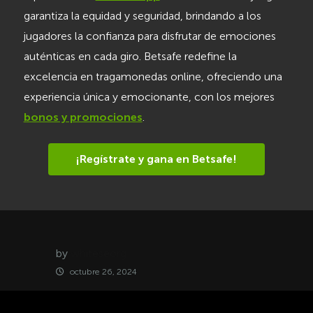
garantiza la equidad y seguridad, brindando a los
jugadores la confianza para disfrutar de emociones
auténticas en cada giro. Betsafe redefine la
excelencia en tragamonedas online, ofreciendo una
experiencia única y emocionante, con los mejores
bonos y promociones
.
¡Regístrate y gana en Betsafe!
by
whiteseorg
octubre 26, 2024