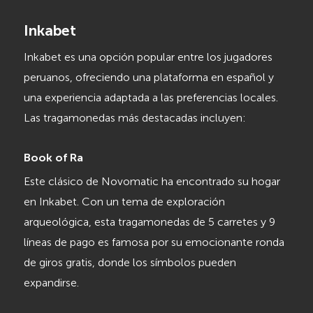
Inkabet
Inkabet es una opción popular entre los jugadores
peruanos, ofreciendo una plataforma en español y
una experiencia adaptada a las preferencias locales.
Las tragamonedas más destacadas incluyen:
Book of Ra
Este clásico de Novomatic ha encontrado su hogar
en Inkabet. Con un tema de exploración
arqueológica, esta tragamonedas de 5 carretes y 9
líneas de pago es famosa por su emocionante ronda
de giros gratis, donde los símbolos pueden
expandirse.