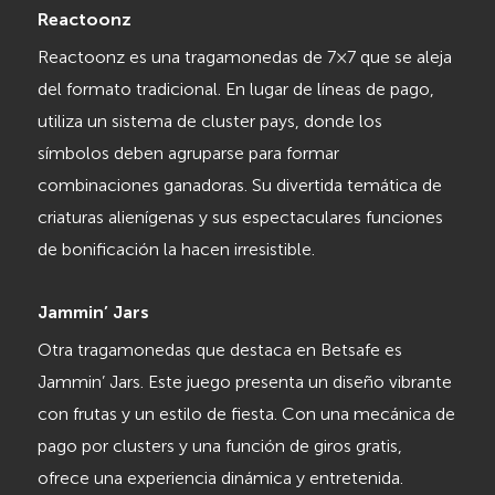
Reactoonz
Reactoonz es una tragamonedas de 7×7 que se aleja
del formato tradicional. En lugar de líneas de pago,
utiliza un sistema de cluster pays, donde los
símbolos deben agruparse para formar
combinaciones ganadoras. Su divertida temática de
criaturas alienígenas y sus espectaculares funciones
de bonificación la hacen irresistible.
Jammin’ Jars
Otra tragamonedas que destaca en Betsafe es
Jammin’ Jars. Este juego presenta un diseño vibrante
con frutas y un estilo de fiesta. Con una mecánica de
pago por clusters y una función de giros gratis,
ofrece una experiencia dinámica y entretenida.