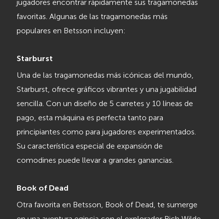
jugadores encontrar rápidamente sus tragamonedas
favoritas. Algunas de las tragamonedas más
populares en Betsson incluyen:
Starburst
Una de las tragamonedas más icónicas del mundo,
Starburst, ofrece gráficos vibrantes y una jugabilidad
sencilla. Con un diseño de 5 carretes y 10 líneas de
pago, esta máquina es perfecta tanto para
principiantes como para jugadores experimentados.
Su característica especial de expansión de
comodines puede llevar a grandes ganancias.
Book of Dead
Otra favorita en Betsson, Book of Dead, te sumerge
en una aventura egipcia con el explorador Rich Wilde.