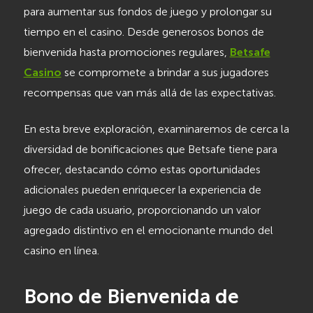
para aumentar sus fondos de juego y prolongar su
tiempo en el casino. Desde generosos bonos de
bienvenida hasta promociones regulares,
Betsafe
Casino
se compromete a brindar a sus jugadores
recompensas que van más allá de las expectativas.
En esta breve exploración, examinaremos de cerca la
diversidad de bonificaciones que Betsafe tiene para
ofrecer, destacando cómo estas oportunidades
adicionales pueden enriquecer la experiencia de
juego de cada usuario, proporcionando un valor
agregado distintivo en el emocionante mundo del
casino en línea.
Bono de Bienvenida de