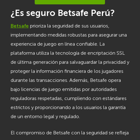
¿Es seguro Betsafe Perú?
Betsafe
prioriza la seguridad de sus usuarios,
implementando medidas robustas para asegurar una
experiencia de juego en línea confiable. La
plataforma utiliza la tecnología de encriptación SSL
de última generación para salvaguardar la privacidad y
proteger la información financiera de los jugadores
durante las transacciones. Además, Betsafe opera
bajo licencias de juego emitidas por autoridades
reguladoras respetadas, cumpliendo con estándares
estrictos y proporcionando a los usuarios la garantía
de un entorno legal y regulado.
El compromiso de Betsafe con la seguridad se refleja