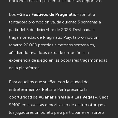
opciones más amplias en sus apuestas deportivas.
Los
«Giros Festivos de Pragmatic»
son otra
tentadora promoción válida durante 5 semanas a
partir del 5 de diciembre de 2023. Destinada a
tragamonedas de Pragmatic Play, la promoción
reparte 20.000 premios aleatorios semanales,
añadiendo una dosis extra de emoción a la
experiencia de juego en las populares tragamonedas
de la plataforma.
Para aquellos que sueñan con la ciudad del
entretenimiento, Betsafe Perú presenta la
oportunidad de
«Ganar un viaje a Las Vegas»
. Cada
S/400 en apuestas deportivas o de casino otorgan a
los jugadores un boleto para participar en el sorteo