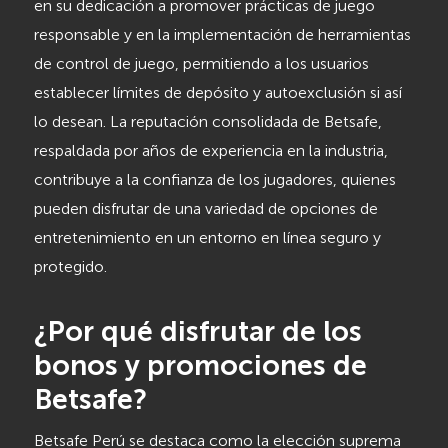
en su dedicación a promover prácticas de juego
responsable y en la implementación de herramientas
de control de juego, permitiendo a los usuarios
establecer límites de depósito y autoexclusión si así
lo desean. La reputación consolidada de Betsafe,
respaldada por años de experiencia en la industria,
contribuye a la confianza de los jugadores, quienes
pueden disfrutar de una variedad de opciones de
entretenimiento en un entorno en línea seguro y
protegido.
¿Por qué disfrutar de los
bonos y promociones de
Betsafe?
Betsafe Perú se destaca como la elección suprema