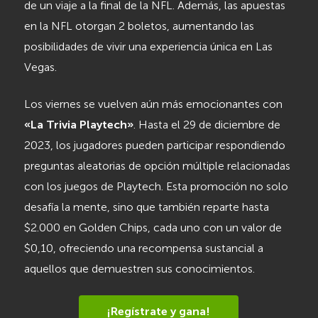
de un viaje a la final de la NFL. Además, las apuestas
en la NFL otorgan 2 boletos, aumentando las
posibilidades de vivir una experiencia única en Las
Vegas.
Los viernes se vuelven aún más emocionantes con
«La Trivia Playtech»
. Hasta el 29 de diciembre de
2023, los jugadores pueden participar respondiendo
preguntas aleatorias de opción múltiple relacionadas
con los juegos de Playtech. Esta promoción no solo
desafía la mente, sino que también reparte hasta
$2.000 en Golden Chips, cada uno con un valor de
$0,10, ofreciendo una recompensa sustancial a
aquellos que demuestren sus conocimientos.
¡Regístrate y gana!