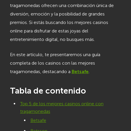
tragamonedas ofrecen una combinación única de
diversión, emoción y la posibilidad de grandes
premios. Si estás buscando los mejores casinos
online para disfrutar de estas joyas del
entretenimiento digital, no busques más.
En este artículo, te presentaremos una guía
completa de los casinos con las mejores
tragamonedas, destacando a
Betsafe
.
Tabla de contenido
Top 5 de los mejores casinos online con
tragamonedas
Betsafe
Betsson