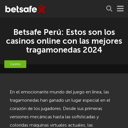
Betsafe Perú: Estos son los
casinos online con las mejores
tragamonedas 2024
Casino
En el emocionante mundo del juego en línea, las
tragamonedas han ganado un lugar especial en el
corazón de los jugadores. Desde sus primeras
versiones mecánicas hasta las sofisticadas y
coloridas máquinas virtuales actuales, las