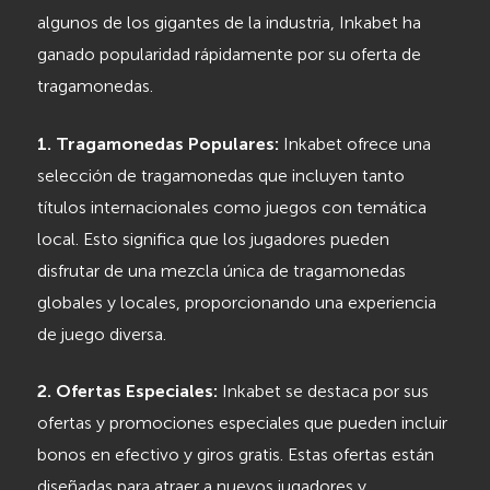
algunos de los gigantes de la industria, Inkabet ha
ganado popularidad rápidamente por su oferta de
tragamonedas.
1. Tragamonedas Populares:
Inkabet ofrece una
selección de tragamonedas que incluyen tanto
títulos internacionales como juegos con temática
local. Esto significa que los jugadores pueden
disfrutar de una mezcla única de tragamonedas
globales y locales, proporcionando una experiencia
de juego diversa.
2. Ofertas Especiales:
Inkabet se destaca por sus
ofertas y promociones especiales que pueden incluir
bonos en efectivo y giros gratis. Estas ofertas están
diseñadas para atraer a nuevos jugadores y