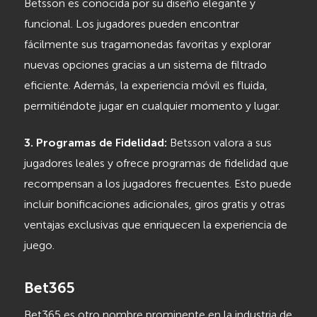
Betsson es conocida por su diseño elegante y
funcional. Los jugadores pueden encontrar
fácilmente sus tragamonedas favoritas y explorar
nuevas opciones gracias a un sistema de filtrado
eficiente. Además, la experiencia móvil es fluida,
permitiéndote jugar en cualquier momento y lugar.
3. Programas de Fidelidad:
Betsson valora a sus
jugadores leales y ofrece programas de fidelidad que
recompensan a los jugadores frecuentes. Esto puede
incluir bonificaciones adicionales, giros gratis y otras
ventajas exclusivas que enriquecen la experiencia de
juego.
Bet365
Bet365 es otro nombre prominente en la industria de