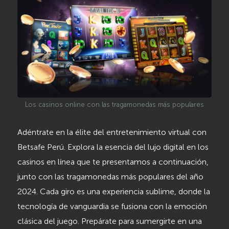
Los casinos online con las tragamonedas más populares
Adéntrate en la élite del entretenimiento virtual con
Betsafe Perú. Explora la esencia del lujo digital en los
casinos en línea que te presentamos a continuación,
junto con las tragamonedas más populares del año
2024. Cada giro es una experiencia sublime, donde la
tecnología de vanguardia se fusiona con la emoción
clásica del juego. Prepárate para sumergirte en una