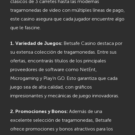
clásicos de 3 carretes hasta las modernas
tragamonedas de video con múltiples líneas de pago,
este casino asegura que cada jugador encuentre algo
que le fascine.
1. Variedad de Juegos:
Betsafe Casino destaca por
su extensa colección de tragamonedas. Entre sus
ofertas, encontrarás títulos de los principales
proveedores de software como NetEnt,
Microgaming y Play’n GO. Esto garantiza que cada
juego sea de alta calidad, con gráficos
impresionantes y mecánicas de juego innovadoras.
2. Promociones y Bonos:
Además de una
excelente selección de tragamonedas, Betsafe
ofrece promociones y bonos atractivos para los