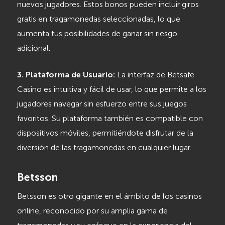
nuevos jugadores. Estos bonos pueden incluir giros
gratis en tragamonedas seleccionadas, lo que
aumenta tus posibilidades de ganar sin riesgo
adicional.
3. Plataforma de Usuario:
La interfaz de Betsafe
Casino es intuitiva y fácil de usar, lo que permite a los
jugadores navegar sin esfuerzo entre sus juegos
favoritos. Su plataforma también es compatible con
dispositivos móviles, permitiéndote disfrutar de la
diversión de las tragamonedas en cualquier lugar.
Betsson
Betsson es otro gigante en el ámbito de los casinos
online, reconocido por su amplia gama de