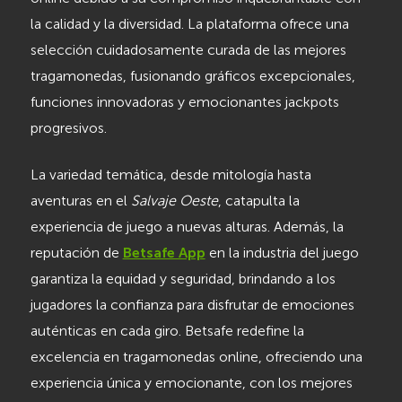
la calidad y la diversidad. La plataforma ofrece una
selección cuidadosamente curada de las mejores
tragamonedas, fusionando gráficos excepcionales,
funciones innovadoras y emocionantes jackpots
progresivos.
La variedad temática, desde mitología hasta
aventuras en el
Salvaje Oeste
, catapulta la
experiencia de juego a nuevas alturas. Además, la
reputación de
Betsafe App
en la industria del juego
garantiza la equidad y seguridad, brindando a los
jugadores la confianza para disfrutar de emociones
auténticas en cada giro. Betsafe redefine la
excelencia en tragamonedas online, ofreciendo una
experiencia única y emocionante, con los mejores