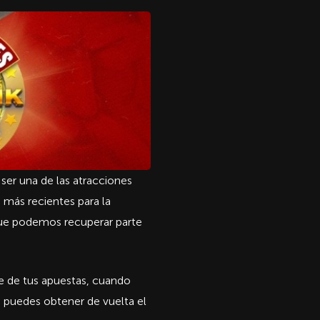
ser una de las atracciones
más recientes para la
que podemos recuperar parte
e de tus apuestas, cuando
, puedes obtener de vuelta el