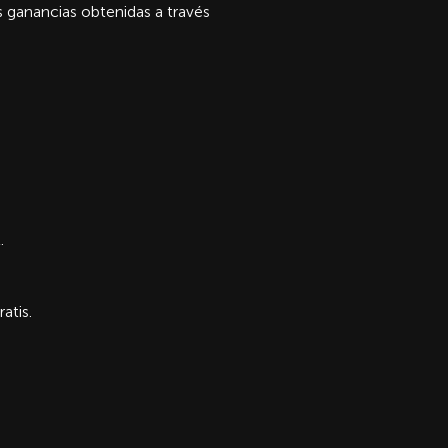
s ganancias obtenidas a través
.
atis.