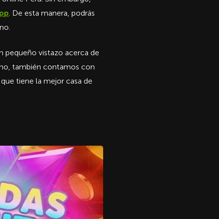
App
. De esta manera, podrás
no.
n pequeño vistazo acerca de
asino, también contamos con
que tiene la mejor casa de