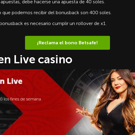
e apuestas, debe hacerse una apuesta de 40 soles.
o que podemos recibir del bonusback son 400 soles.
l bonusback es necesario cumplir un rollover de x1.
¡Reclama el bono Betsafe!
n Live casino