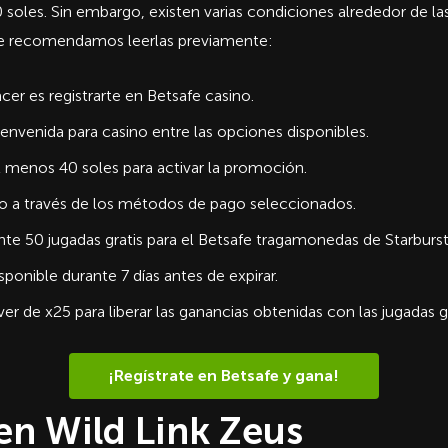
soles. Sin embargo, existen varias condiciones alrededor de la
 te recomendamos leerlas previamente:
er es registrarte en Betsafe casino.
envenida para casino entre las opciones disponibles.
l menos 40 soles para activar la promoción.
to a través de los métodos de pago seleccionados.
e 50 jugadas gratis para el Betsafe tragamonedas de Starburst
ponible durante 7 días antes de expirar.
r de x25 para liberar las ganancias obtenidas con las jugadas gr
¡Regístrate en Betsafe y gana!
n Wild Link Zeus