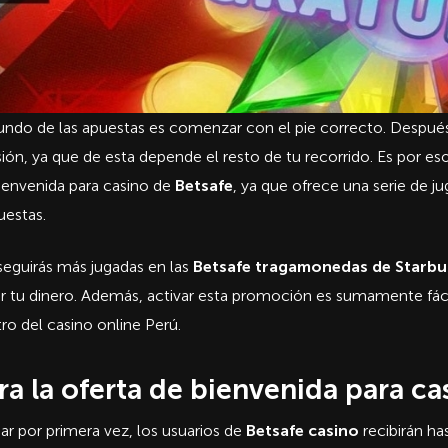
undo de las apuestas es comenzar con el pie correcto. Despué
rsión, ya que de esta depende el resto de tu recorrido. Es por e
envenida para casino de
Betsafe
, ya que ofrece una serie de j
uestas.
eguirás más jugadas en las
Betsafe tragamonedas de Starbu
ar tu dinero. Además, activar esta promoción es sumamente fáci
ro del casino online Perú.
a la oferta de bienvenida para ca
 por primera vez, los usuarios de
Betsafe casino
recibirán ha