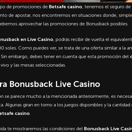
ipo de promociones de
Betsafe casino
, tenemos el seguro de 
nto de apostar, nos encontremos en situaciones donde, simple
 debemos aprovechar las promociones de Bonusback posibles.
nusback en Live Casino
, podrás recibir de vuelta el equivalen
 soles. Como puedes ver, se trata de una oferta similar a la an
. Sin embargo, debes tener en cuenta que esta promoción del
vivo y las mesas seleccionadas.
ra Bonusback Live Casino
ón se parece mucho a la mencionada anteriormente, es necesa
a. Algunas giran en torno a los juegos disponibles y la cantidad
etsafe casino
.
ida te mostraremos las condiciones del
Bonusback Live Casi