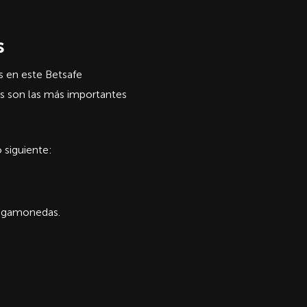
s
s en este Betsafe
s son las más importantes
 siguiente:
tragamonedas.