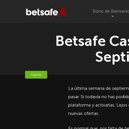
Bono de Bienveni
Betsafe Ca
Sept
Casino
La última semana de septiemb
pasar. Si todavía no has podi
plataforma y activarlas. Lejos
nuevas ofertas.
Es normal que, por falta de t