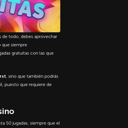
s de todo, debes aprovechar
so que siempre
ugadas gratuitas con las que
rst
, sino que también podrás
l, puesto que requiere de
sino
sta 50 jugadas, siempre que el